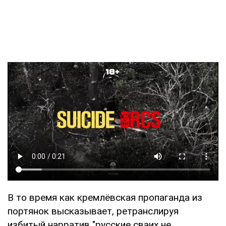
В то время как кремлёвская пропаганда из
портянок высказывает, ретранслируя
избитый нарратив "русские сваих не