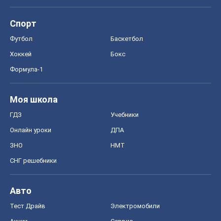
Моя школа
ГДЗ
Учебники
Онлайн уроки
ДПА
ЗНО
НМТ
СНГ решебники
Авто
Тест Драйв
Электромобили
Акции
Сервис
Food Oboz
Рецепты
Напитки
Диеты
Экономика