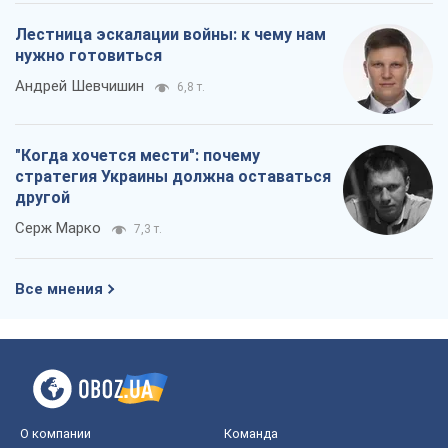
Серж Марко
7,3 т.
Все мнения
О компании
Команда
Правовая информация
Политика
конфиденциальности
Реклама на сайте
Документы
Редакционная политика
Журналисты OBOZ.UA на месте
событий
OBOZ.UA
Политика