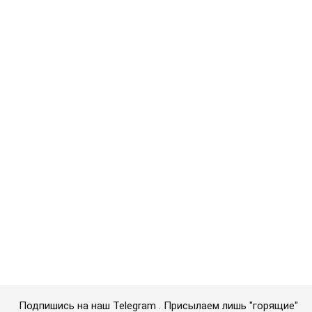
Подпишись на наш Telegram . Присылаем лишь "горящие"
новости!
Подписаться
Подписаться
Суицид оккупанта: война...
Важное