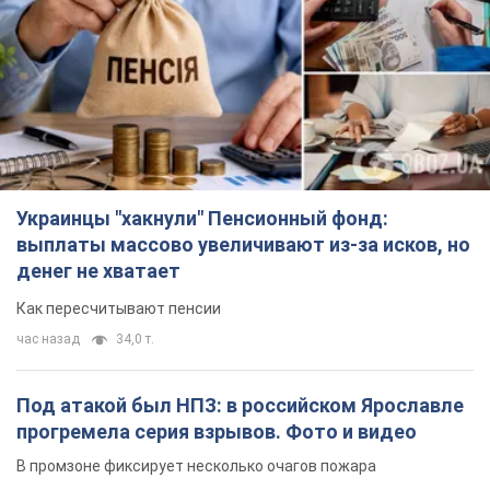
Украинцы "хакнули" Пенсионный фонд:
выплаты массово увеличивают из-за исков, но
денег не хватает
Как пересчитывают пенсии
час назад
34,0 т.
Под атакой был НПЗ: в российском Ярославле
прогремела серия взрывов. Фото и видео
В промзоне фиксирует несколько очагов пожара
2 часа назад
2,2 т.
ВСУ отминусовали ещё 1330 оккупантов и
сбили более 1800 российских БПЛА – Генштаб
Численность путинской армии сокращается
2 часа назад
15,9 т.