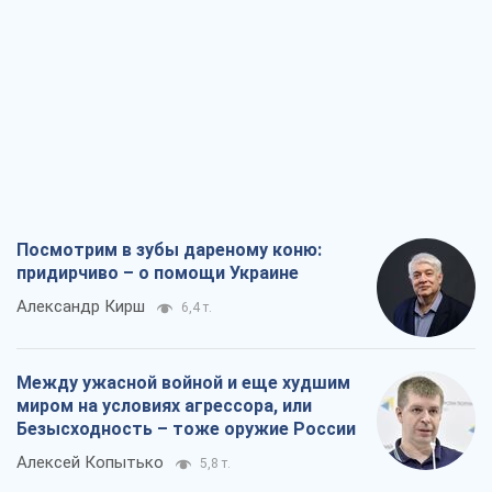
Посмотрим в зубы дареному коню:
придирчиво – о помощи Украине
Александр Кирш
6,4 т.
Между ужасной войной и еще худшим
миром на условиях агрессора, или
Безысходность – тоже оружие России
Алексей Копытько
5,8 т.
Лестница эскалации войны: к чему нам
нужно готовиться
Андрей Шевчишин
6,8 т.
"Когда хочется мести": почему
стратегия Украины должна оставаться
другой