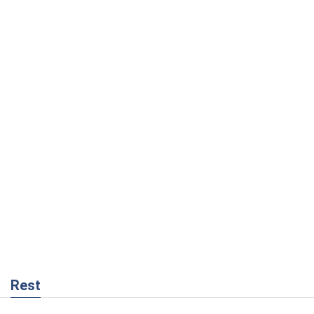
Rest
Мнения
Как противостоять российской
баллистике
Виталий Портников
15,7 т.
Несмотря на все, Киев выстоит. Ведь