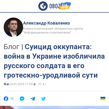
Александр Коваленко
Военно-политический обозреватель группы
"Информационное сопротивление"
Блог |
Суицид оккупанта:
война в Украине изобличила
русского солдата в его
гротескно-уродливой сути
War
24.05.2025 17:55
27,4 т.
32