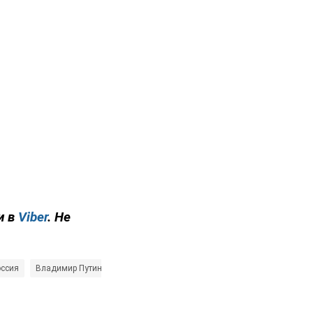
и в
Viber
. Не
оссия
Владимир Путин