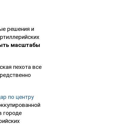
ые решения и
артиллерийских
рыть масштабы
ская пехота все
средственно
ар по центру
оккупированной
в городе
рийских