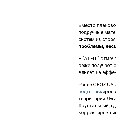
Вместо планово
подручные мате
систем из строя
проблемы, несм
В "АТЕШ" отмеча
реже получает 
влияет на эффе
Ранее OBOZ.UA 
подготовки
росс
территории Луга
Хрустальный, г
корректировщи