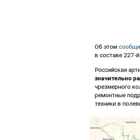
Об этом
сообщ
в составе 227-
Российская арт
значительно р
чрезмерного ко
ремонтные подр
техники в полев