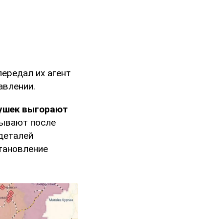
ередал их агент
авлении.
ушек выгорают
зывают после
деталей
тановление