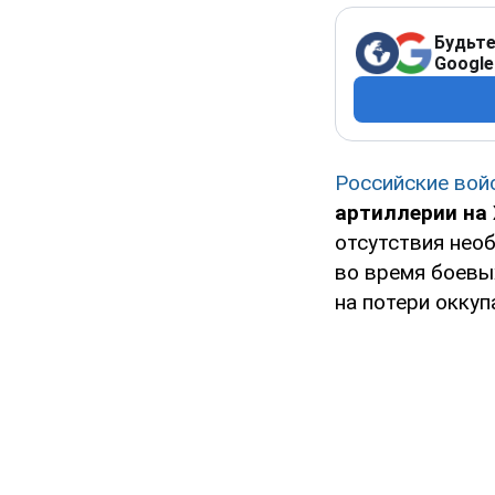
Будьте
Google
Российские вой
артиллерии на
отсутствия нео
во время боевы
на потери оккуп