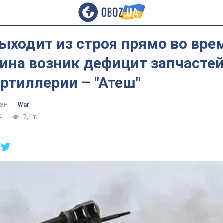
ыходит из строя прямо во врем
ина возник дефицит запчастей
ртиллерии – "Атеш"
ан
War
4
7,1 т.