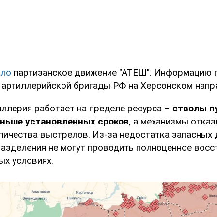
ило
партизанское движение "АТЕШ". Информацию п
й артиллерийской бригады РФ на Херсонском напр
иллерия работает на пределе ресурса –
стволы п
аньше установленных сроков
, а механизмы отка
личества выстрелов. Из-за недостатка запасных 
азделения не могут проводить полноценное восс
ых условиях.