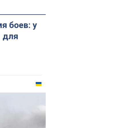
я боев: у
 для