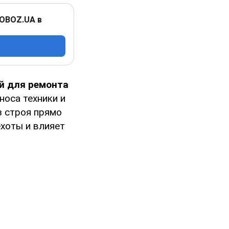
 OBOZ.UA в
й для ремонта
носа техники и
з строя прямо
ехоты и влияет