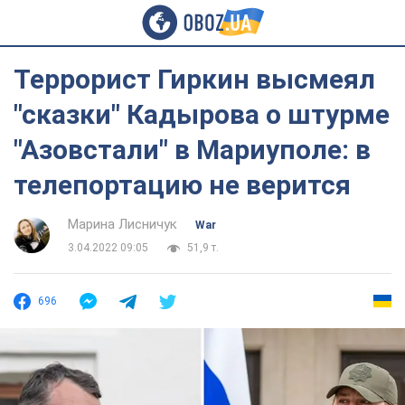
Террорист Гиркин высмеял
"сказки" Кадырова о штурме
"Азовстали" в Мариуполе: в
телепортацию не верится
Марина Лисничук
War
3.04.2022 09:05
51,9 т.
696