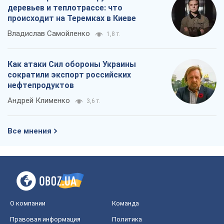
О компании
Команда
Правовая информация
Политика
конфиденциальности
Реклама на сайте
Документы
Редакционная политика
Журналисты OBOZ.UA на месте
событий
OBOZ.UA
Политика
Мир
Расследования
Блоги
Общество