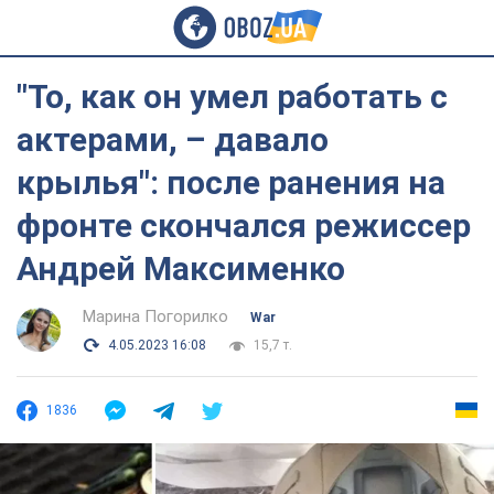
"То, как он умел работать с
актерами, – давало
крылья": после ранения на
фронте скончался режиссер
Андрей Максименко
Марина Погорилко
War
4.05.2023 16:08
15,7 т.
1836