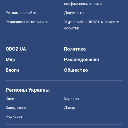
Регионы Украины
Киев
Харьков
Запорожье
Днепр
Черкассы
Спорт
Футбол
Баскетбол
Хоккей
Бокс
Формула-1
Моя школа
ГДЗ
Учебники
Онлайн уроки
ДПА
ЗНО
НМТ