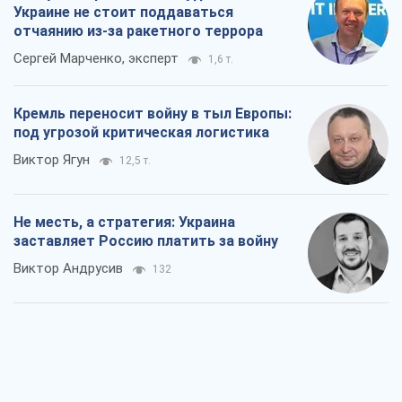
Виктор Андрусив
132
Ответ на украинофобию – не
полонофобия, а сильное украинское
государство
Николай Княжицкий
258