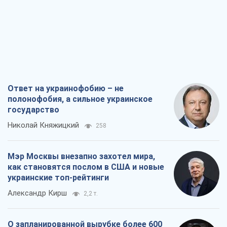
Мэр Москвы внезапно захотел мира,
как становятся послом в США и новые
украинские топ-рейтинги
Александр Кирш
2,2 т.
О запланированной вырубке более 600
деревьев и теплотрассе: что
происходит на Теремках в Киеве
Владислав Самойленко
1,8 т.
Как атаки Сил обороны Украины
сократили экспорт российских
нефтепродуктов
Андрей Клименко
3,6 т.
Все мнения