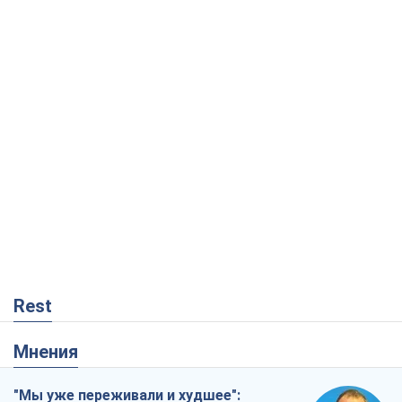
Rest
Мнения
"Мы уже переживали и худшее":
Украине не стоит поддаваться
отчаянию из-за ракетного террора
Сергей Марченко, эксперт
1,6 т.
Кремль переносит войну в тыл Европы:
под угрозой критическая логистика
Виктор Ягун
12,5 т.
Не месть, а стратегия: Украина
заставляет Россию платить за войну