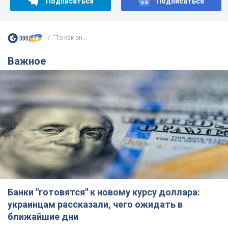
Банки "готовятся" к новому курсу доллара:
украинцам рассказали, чего ожидать в
ближайшие дни
Каким будет курс валюты в обменниках
6.08.2026 22:58
150,4 т.
Украинцам обещают по 850 грн от
мобильных операторов: что не так с
этими сообщениями
Как не попасть в ловушку мошенников
6.08.2026 21:02
15,2 т.
Самый дорогой футболист