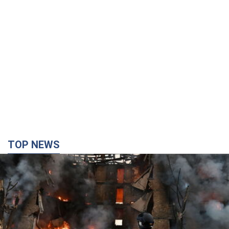
TOP NEWS
Кремль "сжигает" последние запасы
баллистики в Украине: что будет далее?
Интервью с Шарпом
В июле страна-агрессор установила "рекорд" по количеству
запущенных по Украине баллистических ракет
4 часа назад
50,4 т.