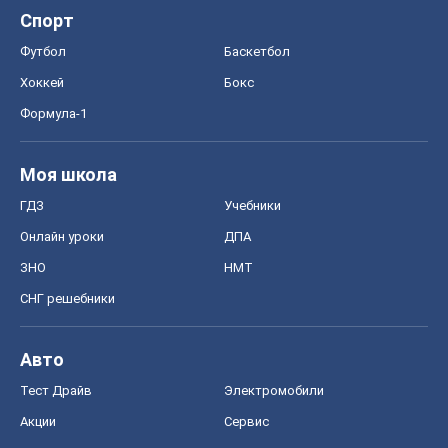
СНГ решебники
Авто
Тест Драйв
Электромобили
Акции
Сервис
Food Oboz
Рецепты
Напитки
Диеты
Экономика
Рынки и компании
Mакроэкономика
MedOboz