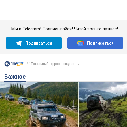
Важное
"Джипинг разрушает экосистемы, которые
формировались сотни лет": в Greenpeace
забили тревогу
В высокогорье расположены альпийские и субальпийские
луга – редкие природные комплексы, которые
формировались на протяжении сотен лет
5 годин тому
462