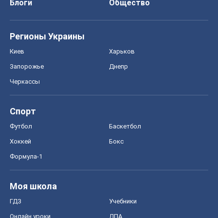
Хоккей
Бокс
Формула-1
Моя школа
ГДЗ
Учебники
Онлайн уроки
ДПА
ЗНО
НМТ
СНГ решебники
Авто
Тест Драйв
Электромобили
Акции
Сервис
Food Oboz