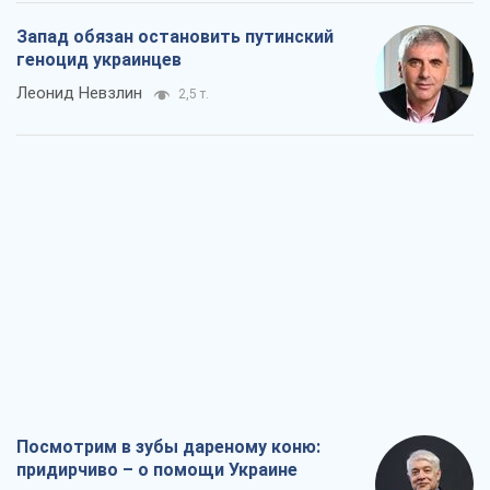
Посмотрим в зубы дареному коню:
придирчиво – о помощи Украине
Александр Кирш
4,7 т.
Между ужасной войной и еще худшим
миром на условиях агрессора, или
Безысходность – тоже оружие России
Алексей Копытько
4,6 т.
Лестница эскалации войны: к чему нам
нужно готовиться