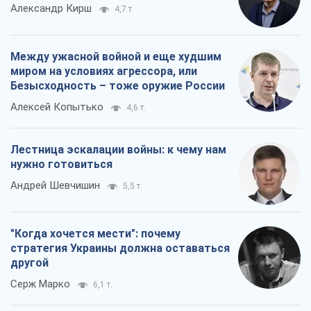
Андрей Шевчишин
5,5 т.
"Когда хочется мести": почему
стратегия Украины должна оставаться
другой
Серж Марко
6,1 т.
Все мнения
О компании
Команда
Правовая информация
Политика
конфиденциальности
Реклама на сайте
Документы