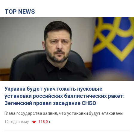
Украина будет уничтожать пусковые
установки российских баллистических ракет:
Зеленский провел заседание СНБО
Глава государства заявил, что установки будут атакованы
10 годин тому
118,0 т.
В июле армия РФ потеряла рекордное
количество БПЛА, лодок и катеров: в
Минобороны обнародовали статистику
В прошлом месяце также выросли потери РФ в живой силе и
танках, а также количество поражений на большом
расстоянии
8 годин тому
4,3 т.
"Нужны быстрые и нестандартные подходы":
Корецкий пообещал предоставить бизнесу