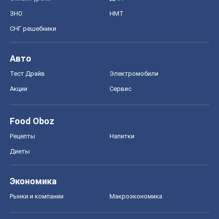
Рецепты
Напитки
Диеты
Экономика
Рынки и компании
Mакроэкономика
MedOboz
Новости медицины
MAMACLUB
Шоу
Афиша
Сплетни
Красота
Мода
Женский Журнал