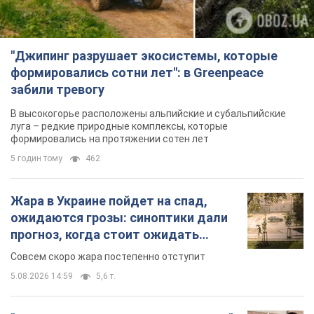
Жара в Украине пойдет на спад,
ожидаются грозы: синоптики дали
прогноз, когда стоит ожидать
изменения погоды
Совсем скоро жара постепенно отступит
5.08.2026 14:59
5,6 т.
"Или, может, я запугана с детства?"
Елена Зарецкая – об убийстве
бабушки-диссидентки Аллы
Горской, критике сына Стуса и
OBOZ.UA встретился с внучкой художницы-
бегстве в Португалию с пятью
диссидентки в Лиссабоне
детьми
5.08.2026 04:00
25,7 т.