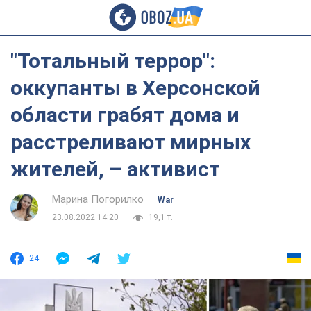
"Тотальный террор":
оккупанты в Херсонской
области грабят дома и
расстреливают мирных
жителей, – активист
Марина Погорилко
War
23.08.2022 14:20
19,1 т.
24