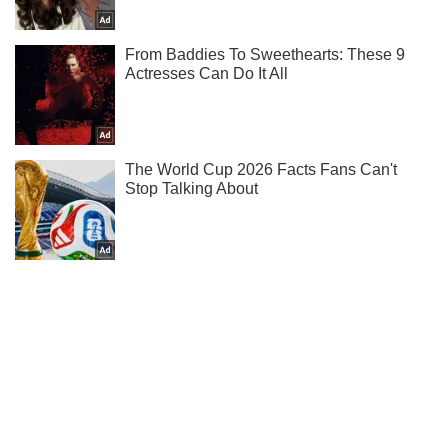
Мы в Telegram! Подписывайся! Читай только лучшее!
Подписаться
Подписаться
"Тотальный террор": оккупанты...