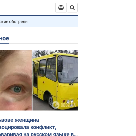
ские обстрелы
ное
ьвове женщина
воцировала конфликт,
оваривая на русском языке в