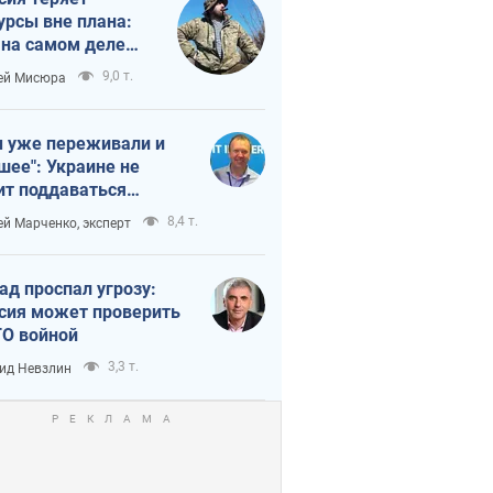
урсы вне плана:
 на самом деле
тует темп войны
9,0 т.
ей Мисюра
 уже переживали и
шее": Украине не
ит поддаваться
аянию из-за
8,4 т.
ей Марченко, эксперт
етного террора
ад проспал угрозу:
сия может проверить
О войной
3,3 т.
ид Невзлин