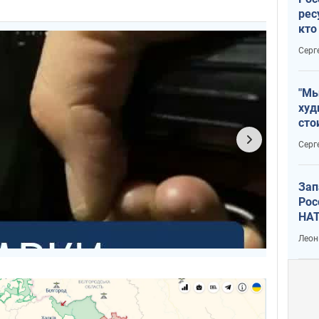
рес
кто
дик
Серг
"Мы
худ
сто
отч
Серг
рак
Зап
Рос
НАТ
Леон