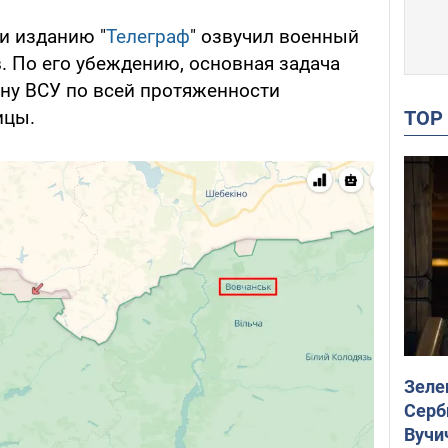
и изданию "
Телеграф
" озвучил военный
. По его убеждению, основная задача
ону ВСУ по всей протяженности
TO
ицы.
Зеле
Серб
Вучи