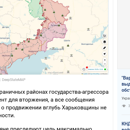
"Ва
выд
обс
граничных районах государства-агрессора
дро
Укра
ент для вторжения, а все сообщения
офи
3
 о продвижении вглубь Харьковщины не
ности.
КНД
сияне преследуют цель максимально
вой