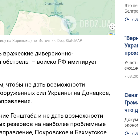
Это пе
Белгр
7.0
"Вер
Укра
прох
ь вражеские диверсионно-
плак
 обстрелы – войско РФ имитирует
Участ
ежедн
7.08.20
ом, чтобы не дать возможности
ооруженных сил Украины на Донецкое,
Сена
аправления.
Грэм
что 
ние Генштаба и не дать возможности
Докум
ых резервов на наиболее проблемные
эконо
аправление, Покровское и Бахмутское.
7.0