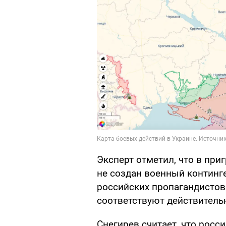
Эксперт отметил, что в при
не создан военный континг
российских пропагандистов
соответствуют действитель
Снегирев считает, что рос