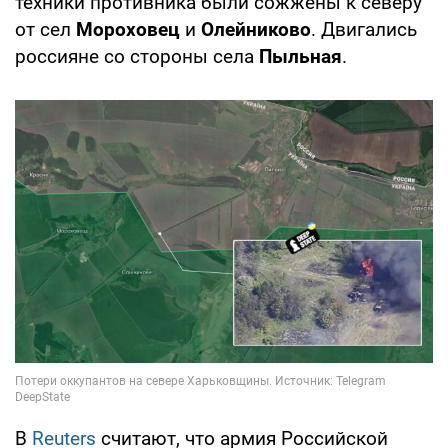
техники противника были сожжены к северу
от сел
Мороховец
и
Олейниково
. Двигались
россияне со стороны села
Пыльная
.
В
Reuters
считают, что армия Российской