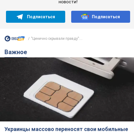
Украинцы массово переносят свои мобильные
номера на одного и того же оператора: на
какой чаще всего переходят
Мобильные тарифы достигли критического предела
9.08.2026 23:48
68,1 т.
Украинцев планируют отселять из
квартир: "слуга народа" рассказала,
кто будет принимать решение о
сносе домов
Зачем жилища украинцев хотят сносить