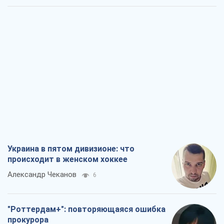
Украина в пятом дивизионе: что
происходит в женском хоккее
Александр Чеканов
6
"Роттердам+": повторяющаяся ошибка
прокурора
Валентина Карповец
90
"Выборы" как политический спектакль
Кремля
Гарри Каспаров
1,0 т.
РФ, говорит турецкий МИД, нанесет по
Украине ядерный удар (а Киев мэр
уничтожает и без этого)