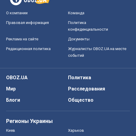
Мир
Расследования
Блоги
Общество
Регионы Украины
Киев
Харьков
Запорожье
Днепр
Черкассы
Спорт
Футбол
Баскетбол
Хоккей
Бокс
Формула-1
Моя школа