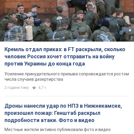
числа случаев дезертирства
2 години тому
6,7 т.
Дроны нанесли удар по НПЗ в Нижнекамске,
произошел пожар: Генштаб раскрыл
подробности атаки. Фото и видео
Местные жители активно публиковали фото и видео
6 хвилин тому
5,4 т.
Украина готовит Чернобыль к очередной
попытке вторжения со стороны России –
медиа
Журналисты рассказали, что происходит в зоне
8 годин тому
19,1 т.