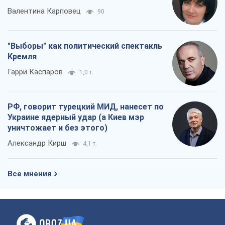
Александр Кирш
4,1 т.
Все мнения
О компании
Команда
Правовая информация
Политика
конфиденциальности
Реклама на сайте
Документы
Редакционная политика
Журналисты OBOZ.UA на месте
событий
OBOZ.UA
Политика