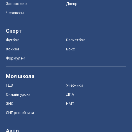
ГДЗ
Учебники
Онлайн уроки
ДПА
ЗНО
НМТ
СНГ решебники
Авто
Тест Драйв
Электромобили
Акции
Сервис
Food Oboz
Рецепты
Напитки
Диеты
Экономика