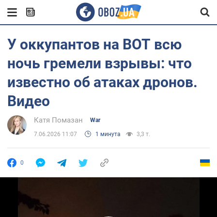
У оккупантов на ВОТ всю
ночь гремели взрывы: что
известно об атаках дронов.
Видео
Катя Помазан
War
7.06.2026 11:07
1 минута
3,3 т.
0