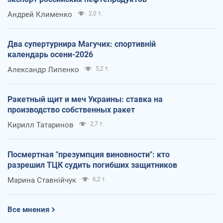
Андрей Клименко
2,0 т.
Два супертурнира Магучих: спортивній
календарь осени-2026
Александр Липенко
5,2 т.
Ракетный щит и меч Украины: ставка на
производство собственных ракет
Кирилл Татаринов
2,7 т.
Посмертная "презумпция виновности": кто
разрешил ТЦК судить погибших защитников
Марина Ставнійчук
6,2 т.
Все мнения