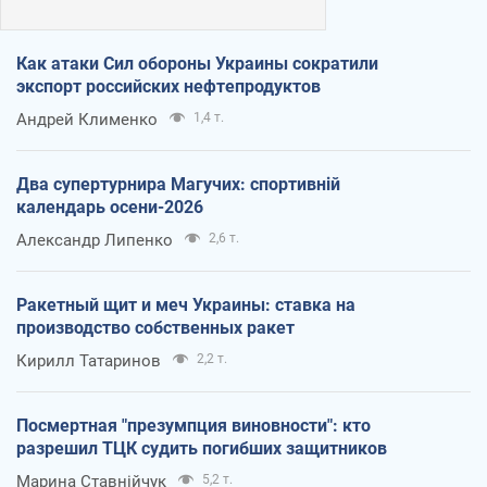
Как атаки Сил обороны Украины сократили
экспорт российских нефтепродуктов
Андрей Клименко
1,4 т.
Два супертурнира Магучих: спортивній
календарь осени-2026
Александр Липенко
2,6 т.
Ракетный щит и меч Украины: ставка на
производство собственных ракет
Кирилл Татаринов
2,2 т.
Посмертная "презумпция виновности": кто
разрешил ТЦК судить погибших защитников
Марина Ставнійчук
5,2 т.