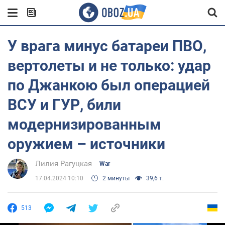
У врага минус батареи ПВО,
вертолеты и не только: удар
по Джанкою был операцией
ВСУ и ГУР, били
модернизированным
оружием – источники
Лилия Рагуцкая
War
17.04.2024 10:10
2 минуты
39,6 т.
513