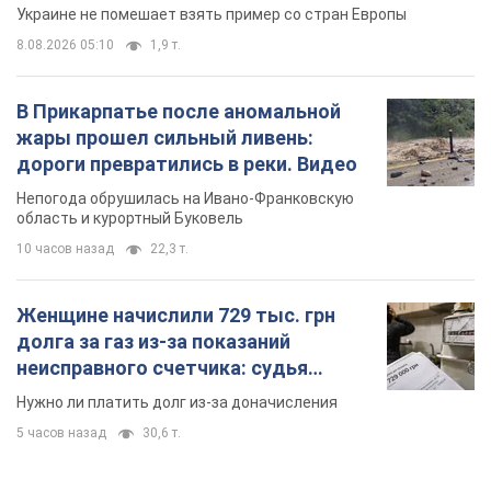
Украине не помешает взять пример со стран Европы
8.08.2026 05:10
1,9 т.
В Прикарпатье после аномальной
жары прошел сильный ливень:
дороги превратились в реки. Видео
Непогода обрушилась на Ивано-Франковскую
область и курортный Буковель
10 часов назад
22,3 т.
Женщине начислили 729 тыс. грн
долга за газ из-за показаний
неисправного счетчика: судья
вынес неожиданное решение
Нужно ли платить долг из-за доначисления
5 часов назад
30,6 т.