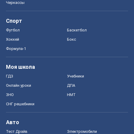
Черкассы
Спорт
Футбол
Баскетбол
Хоккей
Бокс
Формула-1
Моя школа
ГДЗ
Учебники
Онлайн уроки
ДПА
ЗНО
НМТ
СНГ решебники
Авто
Тест Драйв
Электромобили