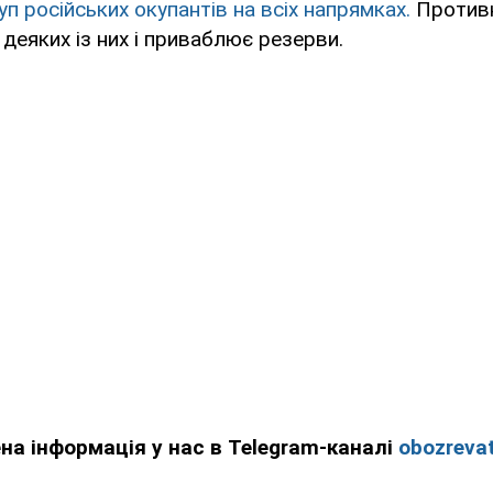
п російських окупантів на всіх напрямках.
Противн
 деяких із них і приваблює резерви.
ена інформація у нас в Telegram-каналі
obozrevat