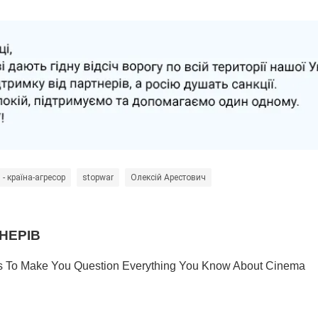
 - країна-агресор
stopwar
Олексій Арестович