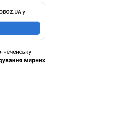
 OBOZ.UA у
о-чеченську
рдування мирних