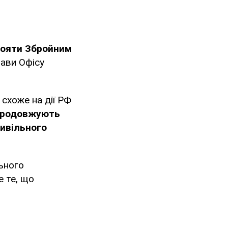
стояти Збройним
ави Офісу
 схоже на дії РФ
продовжують
цивільного
льного
е те, що