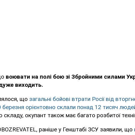
що
воювати на полі бою зі Збройними силами Укр
 дуже виходить.
лялося, що
загальні бойові втрати Росії від вторгн
 березня орієнтовно склали понад 12 тисяч люде
 складу, окупант також має багато розбитої техні
OBOZREVATEL, раніше у Генштабі ЗСУ заявили, що