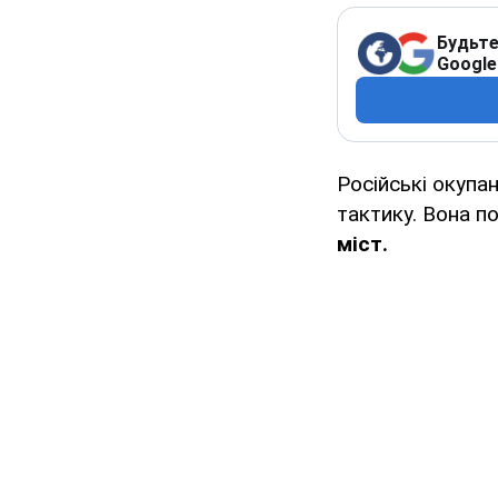
Будьте
Google
Російські окупа
тактику. Вона п
міст.