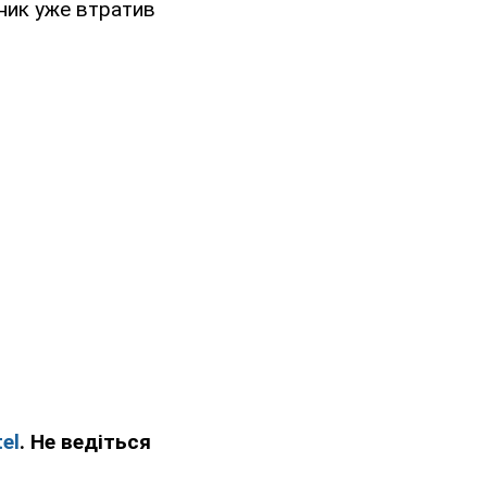
ик уже втратив
el
. Не ведіться