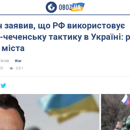
 заявив, що РФ використовує
-чеченську тактику в Україні: 
 міста
тіков
War
55
3,8 т.