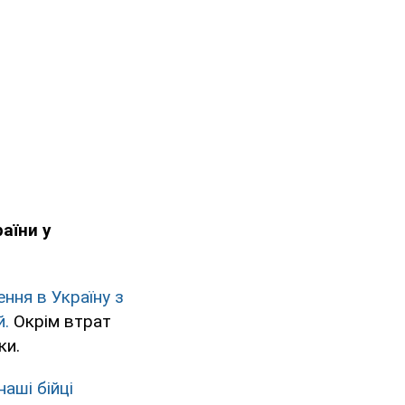
аїни у
ення в Україну з
й.
Окрім втрат
ки.
наші бійці