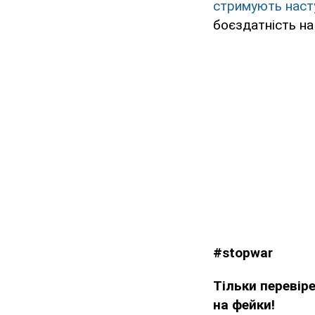
стримують насту
боєздатність на
#stopwar
Тільки перевір
на фейки!