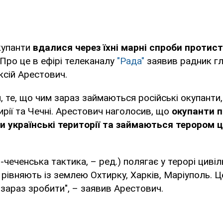
купанти
вдалися через їхні марні спроби проти
Про це в ефірі телеканалу
"Рада"
заявив радник гл
сій Арестович.
, те, що чим зараз займаються російські окупанти,
Сирії та Чечні. Арестович наголосив, що
окупанти 
и українські території та займаються терором 
-чеченська тактика, – ред.) полягає у терорі циві
 рівняють із землею Охтирку, Харків, Маріуполь. Ц
 зараз зробити", – заявив Арестович.