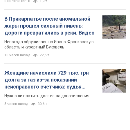
8.08.2026 05:10
1,9 т.
В Прикарпатье после аномальной
жары прошел сильный ливень:
дороги превратились в реки. Видео
Непогода обрушилась на Ивано-Франковскую
область и курортный Буковель
10 часов назад
22,5 т.
Женщине начислили 729 тыс. грн
долга за газ из-за показаний
неисправного счетчика: судья
вынес неожиданное решение
Нужно ли платить долг из-за доначисления
5 часов назад
30,6 т.