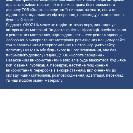
права та суміжні права», ніхто не має права без письмового
дозволу ТОВ «Золота середина» їх використовувати, вони не
підлягають подальшому відтворенню, перекладу, поширенню в
будь-якій формі.
Редакція OBOZ.UA може не поділяти точку зору, викладену в
авторському матеріалі. За достовірність інформації, опублікованої
в рекламних матеріалах, відповідальність несе рекламодавець.
Заборонено використання матеріалів розміщених на цьому сайті,
хоч із зазначенням гіперпосилання на сторінку цього сайту,
логотипу OBOZ.UA або будь-якого іншого згадування, але без
письмового дозволу Редакції/ТОВ «Золота середина»
Незаконним використанням матеріалів буде вважатися: будь-яке
копiювання, публiкацiя, передрук, наступне поширення,
використання, переробка з використанням, включенням до
складу інших матеріалів, розповсюдження, адаптація, переклад
та інші подібні зміни матеріалу.
Назва онлайн медіа — «OBOZ.UA»
- суб'єкт у сфері онлайн медіа;
- ідентифікатор медіа — R40-06156;
- поштова адреса — вул. Деревообробна, буд. 7, м. Київ, 01013;
- адреса електронної пошти —
[email protected]
; - телефон — (044)
585 46 20