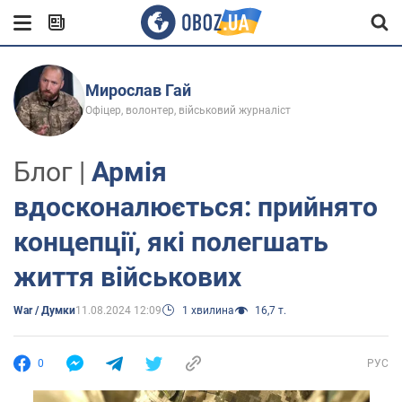
Мирослав Гай
Офіцер, волонтер, військовий журналіст
Блог |
Армія
вдосконалюється: прийнято
концепції, які полегшать
життя військових
War / Думки
11.08.2024 12:09
1 хвилина
16,7 т.
0
РУС