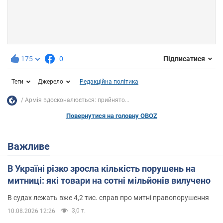
175
0
Підписатися
Теги
Джерело
Редакційна політика
Армія вдосконалюється: прийнято...
Повернутися на головну OBOZ
Важливе
В Україні різко зросла кількість порушень на
митниці: які товари на сотні мільйонів вилучено
В судах лежать вже 4,2 тис. справ про митні правопорушення
3,0 т.
10.08.2026 12:26