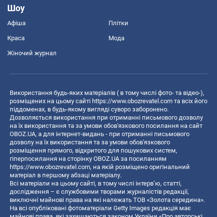
Шоу
Афіша
Плітки
Краса
Мода
Жіночий журнал
Використання будь-яких матеріалів ( в тому числі фото- та відео-),
розміщених на цьому сайті
https://www.obozrevatel.com
та всіх його
піддоменах, в будь-якому вигляді суворо заборонено.
Дозволяється використання при отриманні письмового дозволу
на їх використання та за умови обов'язкового посилання на сайт
OBOZ.UA, а для інтернет-видань - при отриманні письмового
дозволу на їх використання та за умови обов'язкового
розміщення прямого, відкритого для пошукових систем,
гіперпосилання на сторінку OBOZ.UA за посиланням
https://www.obozrevatel.com
, на якій розміщено оригінальний
матеріал в першому абзаці матеріалу.
Всі матеріали на цьому сайті, в тому числі інтерв’ю, статті,
дослідження – є службовими творами журналістів редакції,
виключні майнові права на які належать ТОВ «Золота середина».
На всі опубліковані фотоматеріали Getty Images редакція має
майнові права, які захищаються законом України «Про авторські