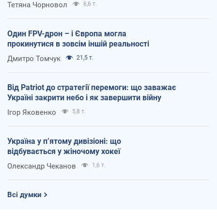
Тетяна Чорновол
6,6 т.
Один FPV-дрон – і Європа могла
прокинутися в зовсім іншій реальності
Дмитро Томчук
21,5 т.
Від Patriot до стратегії перемоги: що заважає
Україні закрити небо і як завершити війну
Ігор Яковенко
5,8 т.
Україна у п’ятому дивізіоні: що
відбувається у жіночому хокеї
Олександр Чеканов
1,6 т.
Всі думки