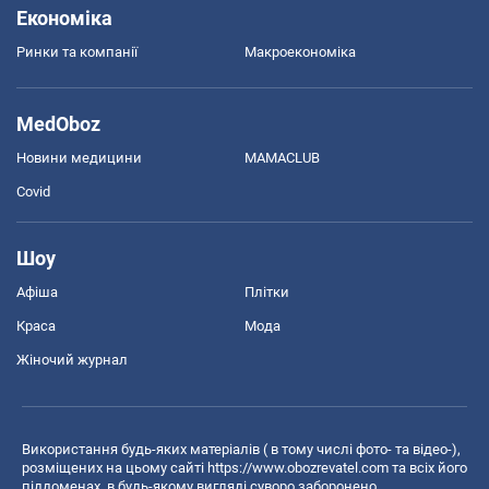
Економіка
Ринки та компанії
Макроекономіка
MedOboz
Новини медицини
MAMACLUB
Covid
Шоу
Афіша
Плітки
Краса
Мода
Жіночий журнал
Використання будь-яких матеріалів ( в тому числі фото- та відео-),
розміщених на цьому сайті
https://www.obozrevatel.com
та всіх його
піддоменах, в будь-якому вигляді суворо заборонено.