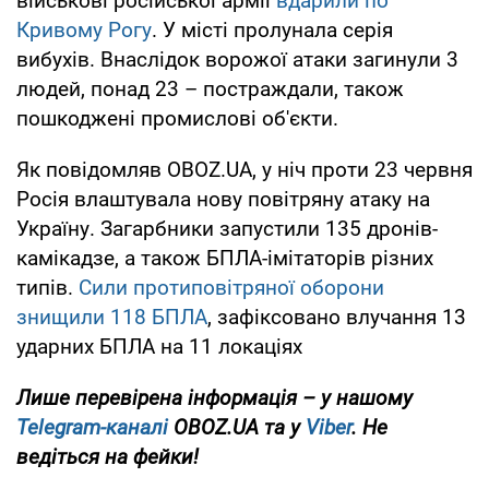
військові російської армії
вдарили по
Кривому Рогу
. У місті пролунала серія
вибухів. Внаслідок ворожої атаки загинули 3
людей, понад 23 – постраждали, також
пошкоджені промислові об'єкти.
Як повідомляв OBOZ.UA, у ніч проти 23 червня
Росія влаштувала нову повітряну атаку на
Україну. Загарбники запустили 135 дронів-
камікадзе, а також БПЛА-імітаторів різних
типів.
Сили протиповітряної оборони
знищили 118 БПЛА
, зафіксовано влучання 13
ударних БПЛА на 11 локаціях
Лише перевірена інформація – у нашому
Telegram-каналі
OBOZ.UA та у
Viber
. Не
ведіться на фейки!