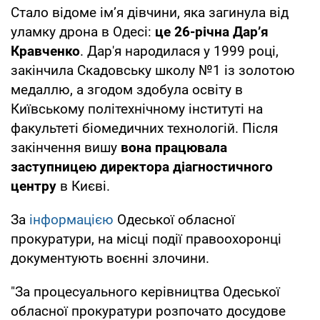
Стало відоме ім’я дівчини, яка загинула від
уламку дрона в Одесі:
це 26-річна Дар’я
Кравченко
. Дар'я народилася у 1999 році,
закінчила Скадовську школу №1 із золотою
медаллю, а згодом здобула освіту в
Київському політехнічному інституті на
факультеті біомедичних технологій. Після
закінчення вишу
вона працювала
заступницею директора діагностичного
центру
в Києві.
За
інформацією
Одеської обласної
прокуратури, на місці події правоохоронці
документують воєнні злочини.
"За процесуального керівництва Одеської
обласної прокуратури розпочато досудове