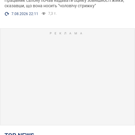
Працівник салону почав надавати оцінку зовнішності жінки,
сказавши, що вона носить "чоловічу стрижку"
7,3 т.
7.08.2026 22:11