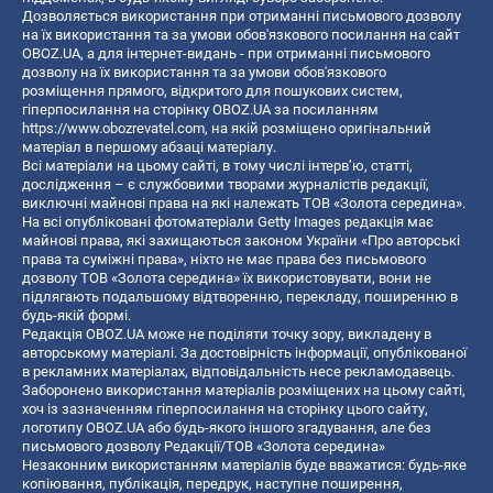
Дозволяється використання при отриманні письмового дозволу
на їх використання та за умови обов'язкового посилання на сайт
OBOZ.UA, а для інтернет-видань - при отриманні письмового
дозволу на їх використання та за умови обов'язкового
розміщення прямого, відкритого для пошукових систем,
гіперпосилання на сторінку OBOZ.UA за посиланням
https://www.obozrevatel.com
, на якій розміщено оригінальний
матеріал в першому абзаці матеріалу.
Всі матеріали на цьому сайті, в тому числі інтерв’ю, статті,
дослідження – є службовими творами журналістів редакції,
виключні майнові права на які належать ТОВ «Золота середина».
На всі опубліковані фотоматеріали Getty Images редакція має
майнові права, які захищаються законом України «Про авторські
права та суміжні права», ніхто не має права без письмового
дозволу ТОВ «Золота середина» їх використовувати, вони не
підлягають подальшому відтворенню, перекладу, поширенню в
будь-якій формі.
Редакція OBOZ.UA може не поділяти точку зору, викладену в
авторському матеріалі. За достовірність інформації, опублікованої
в рекламних матеріалах, відповідальність несе рекламодавець.
Заборонено використання матеріалів розміщених на цьому сайті,
хоч із зазначенням гіперпосилання на сторінку цього сайту,
логотипу OBOZ.UA або будь-якого іншого згадування, але без
письмового дозволу Редакції/ТОВ «Золота середина»
Незаконним використанням матеріалів буде вважатися: будь-яке
копiювання, публiкацiя, передрук, наступне поширення,