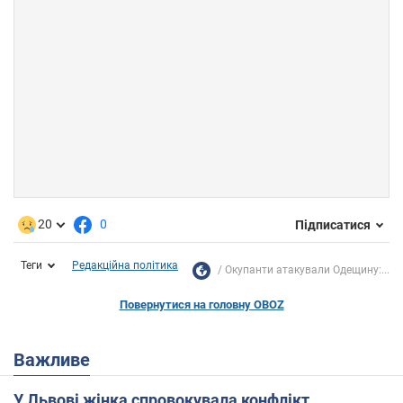
20
0
Підписатися
Теги
Редакційна політика
Окупанти атакували Одещину:...
Повернутися на головну OBOZ
Важливе
У Львові жінка спровокувала конфлікт,