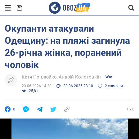
Окупанти атакували
Одещину: на пляжі загинула
26-річна жінка, поранений
чоловік
Катя Поплюйко
Андрій Колотовкін
War
23.06.2026 14:20
23.06.2026 23:10
2 хвилини
25,8 т.
0
РУС