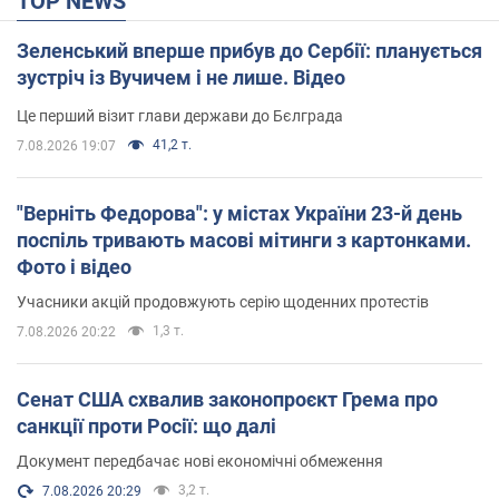
TOP NEWS
Зеленський вперше прибув до Сербії: планується
зустріч із Вучичем і не лише. Відео
Це перший візит глави держави до Бєлграда
41,2 т.
7.08.2026 19:07
"Верніть Федорова": у містах України 23-й день
поспіль тривають масові мітинги з картонками.
Фото і відео
Учасники акцій продовжують серію щоденних протестів
1,3 т.
7.08.2026 20:22
Сенат США схвалив законопроєкт Грема про
санкції проти Росії: що далі
Документ передбачає нові економічні обмеження
3,2 т.
7.08.2026 20:29