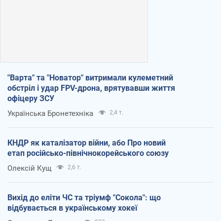
"Варта" та "Новатор" витримали кулеметний
обстріл і удар FPV-дрона, врятувавши життя
офіцеру ЗСУ
Українська Бронетехніка
2,4 т.
КНДР як каталізатор війни, або Про новий
етап російсько-північнокорейського союзу
Олексій Кущ
2,6 т.
Вихід до еліти ЧС та тріумф "Сокола": що
відбувається в українському хокеї