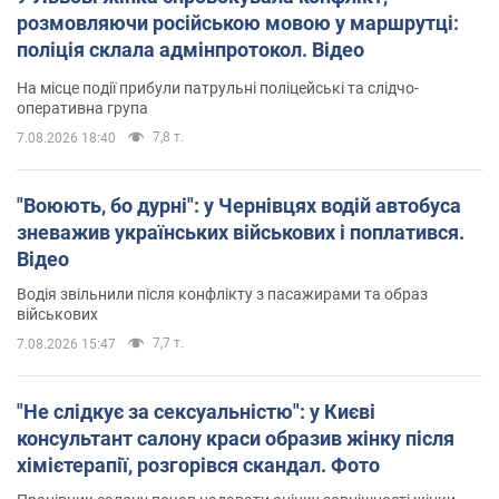
розмовляючи російською мовою у маршрутці:
поліція склала адмінпротокол. Відео
На місце події прибули патрульні поліцейські та слідчо-
оперативна група
7,8 т.
7.08.2026 18:40
"Воюють, бо дурні": у Чернівцях водій автобуса
зневажив українських військових і поплатився.
Відео
Водія звільнили після конфлікту з пасажирами та образ
військових
7,7 т.
7.08.2026 15:47
"Не слідкує за сексуальністю": у Києві
консультант салону краси образив жінку після
хімієтерапії, розгорівся скандал. Фото