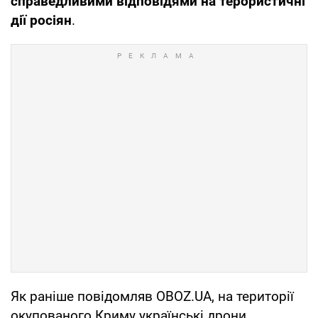
справедливими відповідями на терористичні
дії росіян
.
Як раніше повідомляв OBOZ.UA, на території
окупованого Криму українські дрони