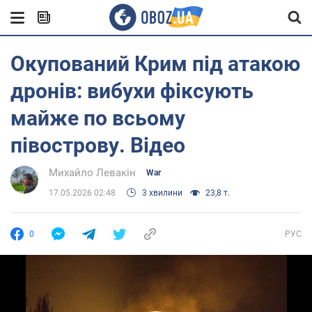
Окупований Крим під атакою
дронів: вибухи фіксують
майже по всьому
півострову. Відео
Михайло Левакін
War
17.05.2026 02:48
3 хвилини
23,8 т.
0
РУС