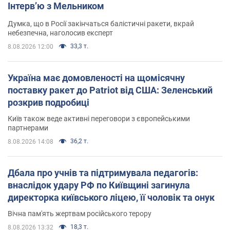
Інтерв’ю з Мельником
Думка, що в Росії закінчаться балістичні ракети, вкрай
небезпечна, наголосив експерт
33,3 т.
8.08.2026 12:00
Україна має домовленості на щомісячну
поставку ракет до Patriot від США: Зеленський
розкрив подробиці
Київ також веде активні переговори з європейськими
партнерами
36,2 т.
8.08.2026 14:08
Дбала про учнів та підтримувала педагогів:
внаслідок удару РФ по Київщині загинула
директорка київського ліцею, її чоловік та онук
Вічна пам'ять жертвам російського терору
18,3 т.
8.08.2026 13:32