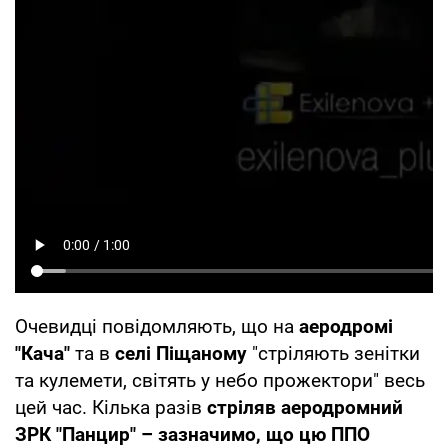
Очевидці повідомляють, що на
аеродромі
"Кача"
та в
селі Піщаному
"стріляють зенітки
та кулемети, світять у небо прожектори" весь
цей час. Кілька разів
стріляв аеродромний
ЗРК "Панцир" – зазначимо, що цю ППО