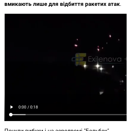
вмикають лише для відбиття ракетих атак
.
Почули вибухи і на аеродромі "Бельбек".