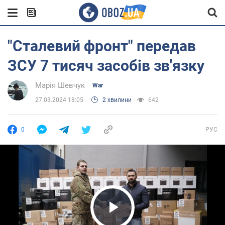
"Сталевий фронт" передав
ЗСУ 7 тисяч засобів зв'язку
Марія Шевчук
War
27.03.2024 18:05
2 хвилини
642
0
РУС