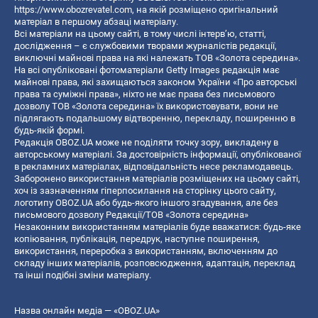
https://www.obozrevatel.com
, на якій розміщено оригінальний
матеріал в першому абзаці матеріалу.
Всі матеріали на цьому сайті, в тому числі інтерв’ю, статті,
дослідження – є службовими творами журналістів редакції,
виключні майнові права на які належать ТОВ «Золота середина».
На всі опубліковані фотоматеріали Getty Images редакція має
майнові права, які захищаються законом України «Про авторські
права та суміжні права», ніхто не має права без письмового
дозволу ТОВ «Золота середина» їх використовувати, вони не
підлягають подальшому відтворенню, перекладу, поширенню в
будь-якій формі.
Редакція OBOZ.UA може не поділяти точку зору, викладену в
авторському матеріалі. За достовірність інформації, опублікованої
в рекламних матеріалах, відповідальність несе рекламодавець.
Заборонено використання матеріалів розміщених на цьому сайті,
хоч із зазначенням гіперпосилання на сторінку цього сайту,
логотипу OBOZ.UA або будь-якого іншого згадування, але без
письмового дозволу Редакції/ТОВ «Золота середина»
Незаконним використанням матеріалів буде вважатися: будь-яке
копiювання, публiкацiя, передрук, наступне поширення,
використання, переробка з використанням, включенням до
складу інших матеріалів, розповсюдження, адаптація, переклад
та інші подібні зміни матеріалу.
Назва онлайн медіа — «OBOZ.UA»