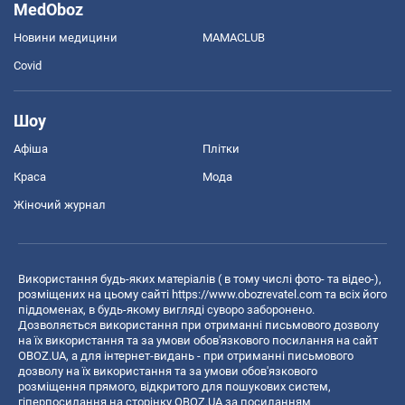
MedOboz
Новини медицини
MAMACLUB
Covid
Шоу
Афіша
Плітки
Краса
Мода
Жіночий журнал
Використання будь-яких матеріалів ( в тому числі фото- та відео-),
розміщених на цьому сайті
https://www.obozrevatel.com
та всіх його
піддоменах, в будь-якому вигляді суворо заборонено.
Дозволяється використання при отриманні письмового дозволу
на їх використання та за умови обов'язкового посилання на сайт
OBOZ.UA, а для інтернет-видань - при отриманні письмового
дозволу на їх використання та за умови обов'язкового
розміщення прямого, відкритого для пошукових систем,
гіперпосилання на сторінку OBOZ.UA за посиланням