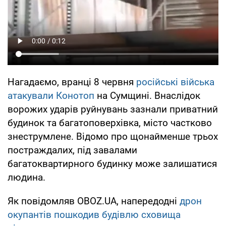
Нагадаємо, вранці 8 червня
російські війська
атакували Конотоп
на Сумщині. Внаслідок
ворожих ударів руйнувань зазнали приватний
будинок та багатоповерхівка, місто частково
знеструмлене. Відомо про щонайменше трьох
постраждалих, під завалами
багатоквартирного будинку може залишатися
людина.
Як повідомляв OBOZ.UA, напередодні
дрон
окупантів пошкодив будівлю сховища