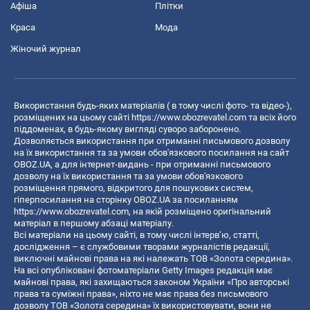
Афіша
Плітки
Краса
Мода
Жіночий журнал
Використання будь-яких матеріалів ( в тому числі фото- та відео-),
розміщених на цьому сайті
https://www.obozrevatel.com
та всіх його
піддоменах, в будь-якому вигляді суворо заборонено.
Дозволяється використання при отриманні письмового дозволу
на їх використання та за умови обов'язкового посилання на сайт
OBOZ.UA, а для інтернет-видань - при отриманні письмового
дозволу на їх використання та за умови обов'язкового
розміщення прямого, відкритого для пошукових систем,
гіперпосилання на сторінку OBOZ.UA за посиланням
https://www.obozrevatel.com
, на якій розміщено оригінальний
матеріал в першому абзаці матеріалу.
Всі матеріали на цьому сайті, в тому числі інтерв’ю, статті,
дослідження – є службовими творами журналістів редакції,
виключні майнові права на які належать ТОВ «Золота середина».
На всі опубліковані фотоматеріали Getty Images редакція має
майнові права, які захищаються законом України «Про авторські
права та суміжні права», ніхто не має права без письмового
дозволу ТОВ «Золота середина» їх використовувати, вони не