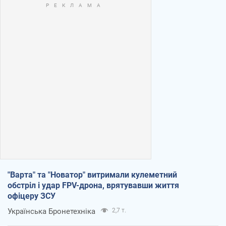
"Варта" та "Новатор" витримали кулеметний
обстріл і удар FPV-дрона, врятувавши життя
офіцеру ЗСУ
Українська Бронетехніка
2,7 т.