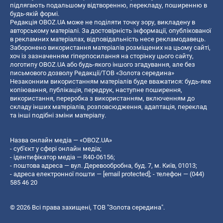
підлягають подальшому відтворенню, перекладу, поширенню в
будь-якій формі.
Редакція OBOZ.UA може не поділяти точку зору, викладену в
авторському матеріалі. За достовірність інформації, опублікованої
в рекламних матеріалах, відповідальність несе рекламодавець.
Заборонено використання матеріалів розміщених на цьому сайті,
хоч із зазначенням гіперпосилання на сторінку цього сайту,
логотипу OBOZ.UA або будь-якого іншого згадування, але без
письмового дозволу Редакції/ТОВ «Золота середина»
Незаконним використанням матеріалів буде вважатися: будь-яке
копiювання, публiкацiя, передрук, наступне поширення,
використання, переробка з використанням, включенням до
складу інших матеріалів, розповсюдження, адаптація, переклад
та інші подібні зміни матеріалу.
Назва онлайн медіа — «OBOZ.UA»
- суб'єкт у сфері онлайн медіа;
- ідентифікатор медіа — R40-06156;
- поштова адреса — вул. Деревообробна, буд. 7, м. Київ, 01013;
- адреса електронної пошти —
[email protected]
; - телефон — (044)
585 46 20
© 2026 Всі права захищені, ТОВ "Золота середина".