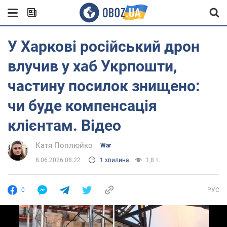
У Харкові російський дрон
влучив у хаб Укрпошти,
частину посилок знищено:
чи буде компенсація
клієнтам. Відео
Катя Поплюйко
War
8.06.2026 08:22
1 хвилина
1,8 т.
0
РУС