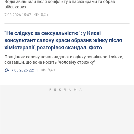
Водія звільнили після конфлікту з пасажирами та образ
військових
8,2 т.
7.08.2026 15:47
"Не слідкує за сексуальністю": у Києві
консультант салону краси образив жінку після
хімієтерапії, розгорівся скандал. Фото
Працівник салону почав надавати оцінку зовнішності жінки,
сказавши, що вона носить "чоловічу стрижку"
9,4 т.
7.08.2026 22:11