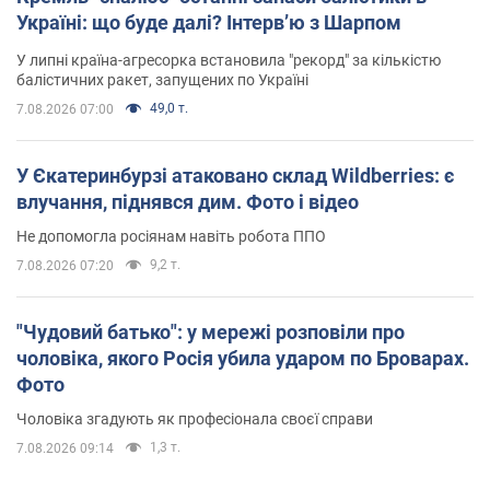
Україні: що буде далі? Інтерв’ю з Шарпом
У липні країна-агресорка встановила "рекорд" за кількістю
балістичних ракет, запущених по Україні
49,0 т.
7.08.2026 07:00
У Єкатеринбурзі атаковано склад Wildberries: є
влучання, піднявся дим. Фото і відео
Не допомогла росіянам навіть робота ППО
9,2 т.
7.08.2026 07:20
"Чудовий батько": у мережі розповіли про
чоловіка, якого Росія убила ударом по Броварах.
Фото
Чоловіка згадують як професіонала своєї справи
1,3 т.
7.08.2026 09:14