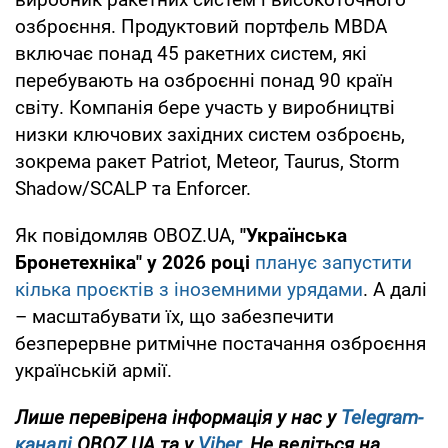
озброєння. Продуктовий портфель MBDA
включає понад 45 ракетних систем, які
перебувають на озброєнні понад 90 країн
світу. Компанія бере участь у виробництві
низки ключових західних систем озброєнь,
зокрема ракет Patriot, Meteor, Taurus, Storm
Shadow/SCALP та Enforcer.
Як повідомляв OBOZ.UA,
"Українська
Бронетехніка" у 2026 році
планує запустити
кілька проєктів з іноземними урядами
. А далі
– масштабувати їх, що забезпечити
безперервне ритмічне постачання озброєння
українській армії.
Лише перевірена інформація у нас у
Telegram-
каналі
OBOZ.UA та у
Viber
. Не ведіться на