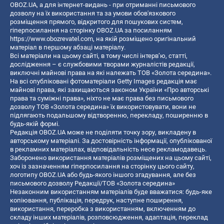
OBOZ.UA, а для інтернет-видань - при отриманні письмового
дозволу на їх використання та за умови обов'язкового
розміщення прямого, відкритого для пошукових систем,
гіперпосилання на сторінку OBOZ.UA за посиланням
https://www.obozrevatel.com
, на якій розміщено оригінальний
матеріал в першому абзаці матеріалу.
Всі матеріали на цьому сайті, в тому числі інтерв’ю, статті,
дослідження – є службовими творами журналістів редакції,
виключні майнові права на які належать ТОВ «Золота середина».
На всі опубліковані фотоматеріали Getty Images редакція має
майнові права, які захищаються законом України «Про авторські
права та суміжні права», ніхто не має права без письмового
дозволу ТОВ «Золота середина» їх використовувати, вони не
підлягають подальшому відтворенню, перекладу, поширенню в
будь-якій формі.
Редакція OBOZ.UA може не поділяти точку зору, викладену в
авторському матеріалі. За достовірність інформації, опублікованої
в рекламних матеріалах, відповідальність несе рекламодавець.
Заборонено використання матеріалів розміщених на цьому сайті,
хоч із зазначенням гіперпосилання на сторінку цього сайту,
логотипу OBOZ.UA або будь-якого іншого згадування, але без
письмового дозволу Редакції/ТОВ «Золота середина»
Незаконним використанням матеріалів буде вважатися: будь-яке
копiювання, публiкацiя, передрук, наступне поширення,
використання, переробка з використанням, включенням до
складу інших матеріалів, розповсюдження, адаптація, переклад