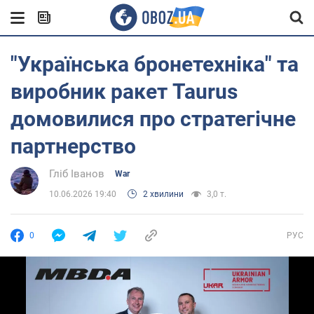
"Українська бронетехніка" та
виробник ракет Taurus
домовилися про стратегічне
партнерство
Гліб Іванов
War
10.06.2026 19:40
2 хвилини
3,0 т.
0
РУС