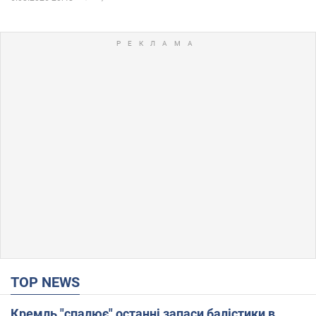
TOP NEWS
Кремль "спалює" останні запаси балістики в