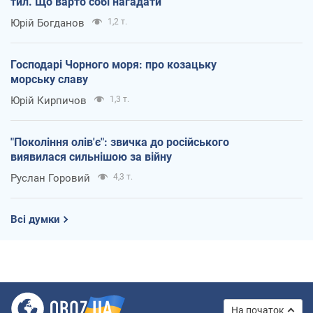
тил. Що варто собі нагадати
Юрій Богданов
1,2 т.
Господарі Чорного моря: про козацьку
морську славу
Юрій Кирпичов
1,3 т.
"Покоління олів'є": звичка до російського
виявилася сильнішою за війну
Руслан Горовий
4,3 т.
Всі думки
На початок