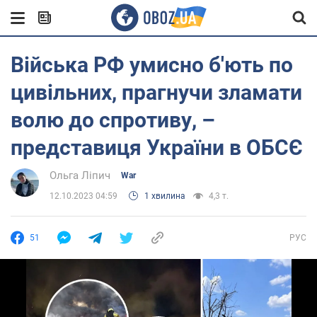
Війська РФ умисно б'ють по
цивільних, прагнучи зламати
волю до спротиву, –
представиця України в ОБСЄ
Ольга Ліпич
War
12.10.2023 04:59
1 хвилина
4,3 т.
51
РУС