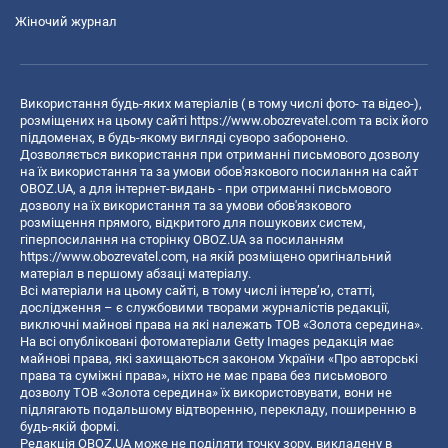
Жіночий журнал
Використання будь-яких матеріалів ( в тому числі фото- та відео-),
розміщених на цьому сайті
https://www.obozrevatel.com
та всіх його
піддоменах, в будь-якому вигляді суворо заборонено.
Дозволяється використання при отриманні письмового дозволу
на їх використання та за умови обов'язкового посилання на сайт
OBOZ.UA, а для інтернет-видань - при отриманні письмового
дозволу на їх використання та за умови обов'язкового
розміщення прямого, відкритого для пошукових систем,
гіперпосилання на сторінку OBOZ.UA за посиланням
https://www.obozrevatel.com
, на якій розміщено оригінальний
матеріал в першому абзаці матеріалу.
Всі матеріали на цьому сайті, в тому числі інтерв’ю, статті,
дослідження – є службовими творами журналістів редакції,
виключні майнові права на які належать ТОВ «Золота середина».
На всі опубліковані фотоматеріали Getty Images редакція має
майнові права, які захищаються законом України «Про авторські
права та суміжні права», ніхто не має права без письмового
дозволу ТОВ «Золота середина» їх використовувати, вони не
підлягають подальшому відтворенню, перекладу, поширенню в
будь-якій формі.
Редакція OBOZ.UA може не поділяти точку зору, викладену в