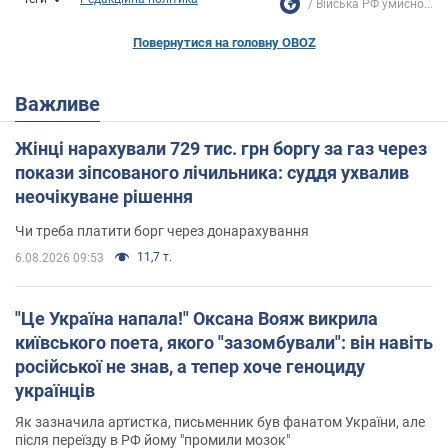
Війська РФ умисно...
Повернутися на головну OBOZ
Важливе
Жінці нарахували 729 тис. грн боргу за газ через
покази зіпсованого лічильника: суддя ухвалив
неочікуване рішення
Чи треба платити борг через донарахування
11,7 т.
6.08.2026 09:53
"Це Україна напала!" Оксана Вояж викрила
київського поета, якого "зазомбували": він навіть
російської не знав, а тепер хоче геноциду
українців
Як зазначила артистка, письменник був фанатом України, але
після переїзду в РФ йому "промили мозок"