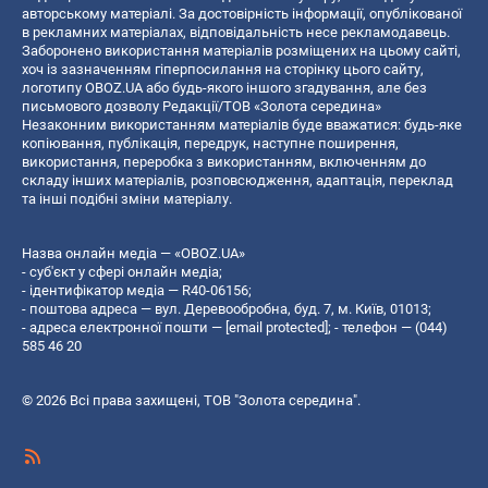
авторському матеріалі. За достовірність інформації, опублікованої
в рекламних матеріалах, відповідальність несе рекламодавець.
Заборонено використання матеріалів розміщених на цьому сайті,
хоч із зазначенням гіперпосилання на сторінку цього сайту,
логотипу OBOZ.UA або будь-якого іншого згадування, але без
письмового дозволу Редакції/ТОВ «Золота середина»
Незаконним використанням матеріалів буде вважатися: будь-яке
копiювання, публiкацiя, передрук, наступне поширення,
використання, переробка з використанням, включенням до
складу інших матеріалів, розповсюдження, адаптація, переклад
та інші подібні зміни матеріалу.
Назва онлайн медіа — «OBOZ.UA»
- суб'єкт у сфері онлайн медіа;
- ідентифікатор медіа — R40-06156;
- поштова адреса — вул. Деревообробна, буд. 7, м. Київ, 01013;
- адреса електронної пошти —
[email protected]
; - телефон — (044)
585 46 20
© 2026 Всі права захищені, ТОВ "Золота середина".