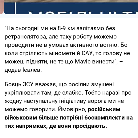
"На сьогодні ми на 8-9 км залітаємо без
ретранслятора, але таку роботу можемо
проводити не в умовах активного вогню. Бо
коли стріляють міномети й САУ, то голову не
можеш підняти, не те що Mavic винести", –
додав Ієвлєв.
Боєць ЗСУ вважає, що росіяни змушені
укріплювати там, де слабко. Тобто наразі про
жодну наступальну ініціативу ворога ми не
можемо говорити. Ймовірно,
російським
військовим більше потрібні боєкомплекти на
тих напрямках, де вони просідають.