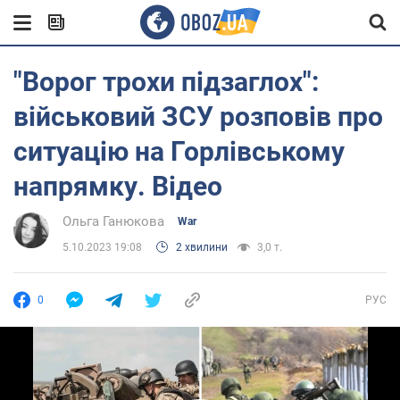
"Ворог трохи підзаглох":
військовий ЗСУ розповів про
ситуацію на Горлівському
напрямку. Відео
Ольга Ганюкова
War
5.10.2023 19:08
2 хвилини
3,0 т.
0
РУС