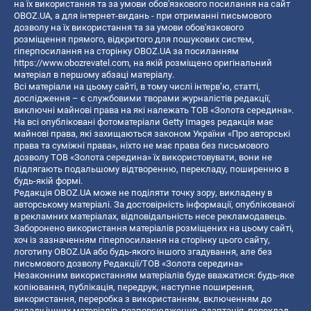
на їх використання та за умови обов'язкового посилання на сайт
OBOZ.UA, а для інтернет-видань - при отриманні письмового
дозволу на їх використання та за умови обов'язкового
розміщення прямого, відкритого для пошукових систем,
гіперпосилання на сторінку OBOZ.UA за посиланням
https://www.obozrevatel.com
, на якій розміщено оригінальний
матеріал в першому абзаці матеріалу.
Всі матеріали на цьому сайті, в тому числі інтерв’ю, статті,
дослідження – є службовими творами журналістів редакції,
виключні майнові права на які належать ТОВ «Золота середина».
На всі опубліковані фотоматеріали Getty Images редакція має
майнові права, які захищаються законом України «Про авторські
права та суміжні права», ніхто не має права без письмового
дозволу ТОВ «Золота середина» їх використовувати, вони не
підлягають подальшому відтворенню, перекладу, поширенню в
будь-якій формі.
Редакція OBOZ.UA може не поділяти точку зору, викладену в
авторському матеріалі. За достовірність інформації, опублікованої
в рекламних матеріалах, відповідальність несе рекламодавець.
Заборонено використання матеріалів розміщених на цьому сайті,
хоч із зазначенням гіперпосилання на сторінку цього сайту,
логотипу OBOZ.UA або будь-якого іншого згадування, але без
письмового дозволу Редакції/ТОВ «Золота середина»
Незаконним використанням матеріалів буде вважатися: будь-яке
копiювання, публiкацiя, передрук, наступне поширення,
використання, переробка з використанням, включенням до
складу інших матеріалів, розповсюдження, адаптація, переклад