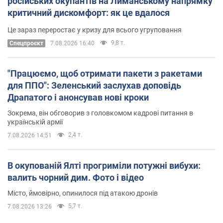
російських окупантів на Лиманському напрямку
критичний дискомфорт: як це вдалося
Це зараз переростає у кризу для всього угруповання
9,8 т.
Cпецпроєкт
7.08.2026 16:40
"Працюємо, щоб отримати пакети з ракетами
для ППО": Зеленський заслухав доповідь
Драпатого і анонсував нові кроки
Зокрема, він обговорив з головкомом кадрові питання в
українській армії
2,4 т.
7.08.2026 14:51
В окупованій Ялті прогриміли потужні вибухи:
валить чорний дим. Фото і відео
Місто, ймовірно, опинилося під атакою дронів
5,7 т.
7.08.2026 13:26