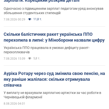
зарплати: Корецький розкрив деталі
Одночасно з підвищенням зарплат педагогам уряд анонсував
збільшення студентських стипендій
11,8 т.
7.08.2026 00:29
Скільки балістичних ракет українська ППО
перехопила в липні: у Міноборони назвали цифру
Українська ППО працювала в умовах дефіциту ракет-
перехоплювачів
5,8 т.
7.08.2026 15:09
Ауріка Ротару через суд змінила свою пенсію, на
яку раніше жалілася: скільки отримувала
співачка
У виплату не врахували зарплатню артистки за час роботи в
Чернівецькій філармонії
8.08.2026 04:01