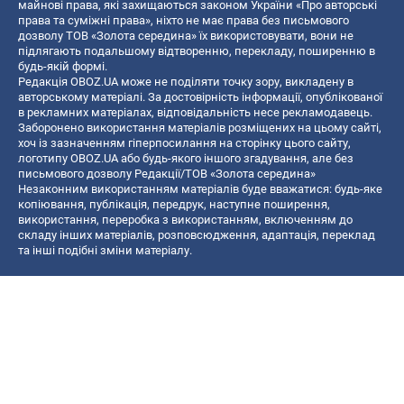
майнові права, які захищаються законом України «Про авторські
права та суміжні права», ніхто не має права без письмового
дозволу ТОВ «Золота середина» їх використовувати, вони не
підлягають подальшому відтворенню, перекладу, поширенню в
будь-якій формі.
Редакція OBOZ.UA може не поділяти точку зору, викладену в
авторському матеріалі. За достовірність інформації, опублікованої
в рекламних матеріалах, відповідальність несе рекламодавець.
Заборонено використання матеріалів розміщених на цьому сайті,
хоч із зазначенням гіперпосилання на сторінку цього сайту,
логотипу OBOZ.UA або будь-якого іншого згадування, але без
письмового дозволу Редакції/ТОВ «Золота середина»
Незаконним використанням матеріалів буде вважатися: будь-яке
копiювання, публiкацiя, передрук, наступне поширення,
використання, переробка з використанням, включенням до
складу інших матеріалів, розповсюдження, адаптація, переклад
та інші подібні зміни матеріалу.
Назва онлайн медіа — «OBOZ.UA»
- суб'єкт у сфері онлайн медіа;
- ідентифікатор медіа — R40-06156;
- поштова адреса — вул. Деревообробна, буд. 7, м. Київ, 01013;
- адреса електронної пошти —
[email protected]
; - телефон — (044)
585 46 20