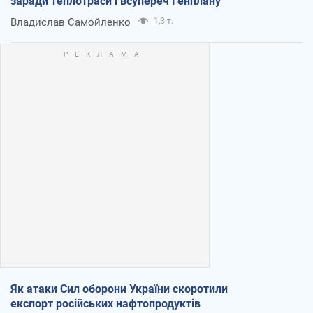
заради теплотраси і всупереч Генплану
Владислав Самойленко
1,3 т.
Як атаки Сил оборони України скоротили
експорт російських нафтопродуктів