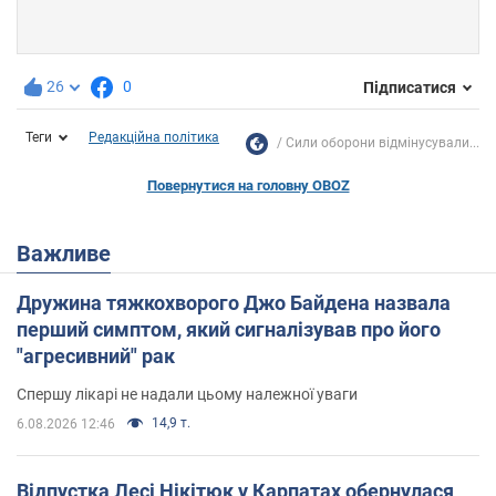
26
0
Підписатися
Теги
Редакційна політика
Сили оборони відмінусували...
Повернутися на головну OBOZ
Важливе
Дружина тяжкохворого Джо Байдена назвала
перший симптом, який сигналізував про його
"агресивний" рак
Спершу лікарі не надали цьому належної уваги
14,9 т.
6.08.2026 12:46
Відпустка Лесі Нікітюк у Карпатах обернулася