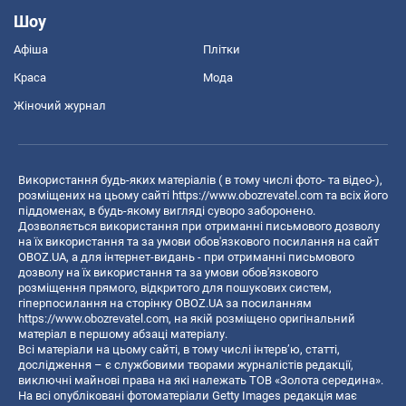
Шоу
Афіша
Плітки
Краса
Мода
Жіночий журнал
Використання будь-яких матеріалів ( в тому числі фото- та відео-),
розміщених на цьому сайті
https://www.obozrevatel.com
та всіх його
піддоменах, в будь-якому вигляді суворо заборонено.
Дозволяється використання при отриманні письмового дозволу
на їх використання та за умови обов'язкового посилання на сайт
OBOZ.UA, а для інтернет-видань - при отриманні письмового
дозволу на їх використання та за умови обов'язкового
розміщення прямого, відкритого для пошукових систем,
гіперпосилання на сторінку OBOZ.UA за посиланням
https://www.obozrevatel.com
, на якій розміщено оригінальний
матеріал в першому абзаці матеріалу.
Всі матеріали на цьому сайті, в тому числі інтерв’ю, статті,
дослідження – є службовими творами журналістів редакції,
виключні майнові права на які належать ТОВ «Золота середина».
На всі опубліковані фотоматеріали Getty Images редакція має