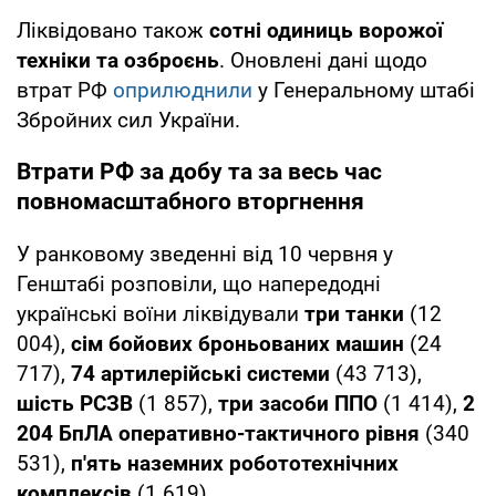
Ліквідовано також
сотні одиниць ворожої
техніки та озброєнь
. Оновлені дані щодо
втрат РФ
оприлюднили
у Генеральному штабі
Збройних сил України.
Втрати РФ за добу та за весь час
повномасштабного вторгнення
У ранковому зведенні від 10 червня у
Генштабі розповіли, що напередодні
українські воїни ліквідували
три танки
(12
004),
сім бойових броньованих машин
(24
717),
74 артилерійські системи
(43 713),
шість РСЗВ
(1 857),
три засоби ППО
(1 414),
2
204
БпЛА оперативно-тактичного рівня
(340
531),
п'ять наземних робототехнічних
комплексів
(1 619).