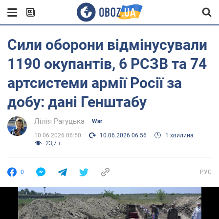
Сили оборони відмінусували
1190 окупантів, 6 РСЗВ та 74
артсистеми армії Росії за
добу: дані Генштабу
Лілія Рагуцька
War
10.06.2026 06:50
10.06.2026 06:56
1 хвилина
23,7 т.
0
РУС