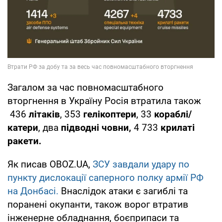
Загалом за час повномасштабного
вторгнення в Україну Росія втратила також
436
літаків
, 353
гелікоптери
, 33
кораблі/
катери
, два
підводні човни,
4 733
крилаті
ракети.
Як писав OBOZ.UA,
ЗСУ завдали удару по
пункту дислокації саперного полку армії РФ
на Донбасі.
Внаслідок атаки є загиблі та
поранені окупанти, також ворог втратив
інженерне обладнання, боєприпаси та