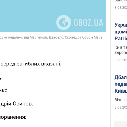
8.08.20
Укра
щомі
Patr
розк
Київ т
європ
8.08.20
серед загиблих вказані:
,
Дбал
педа
нко
Київ
київс
Вічна 
дрій Осипов.
8.08.20
поранення: