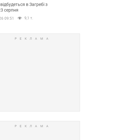
емпіонату Європи
 відбудеться в Загребі з
вних спортсменів
23 серпня
9,1 т.
26 09:51