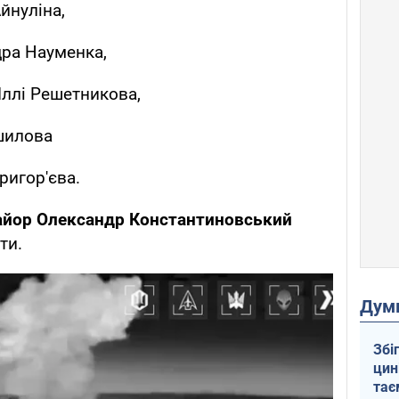
йнуліна,
ра Науменка,
ллі Решетникова,
шилова
ригор'єва.
айор Олександр Константиновський
ти.
Дум
Збі
цин
тає