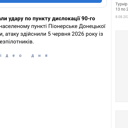
до ч
Турнір
осно
13 по 
8.08.20
ли удару по пункту дислокації 90-го
 населеному пункті Піонерське Донецької
, атаку здійснили 5 червня 2026 року із
езпілотників.
ідео дня