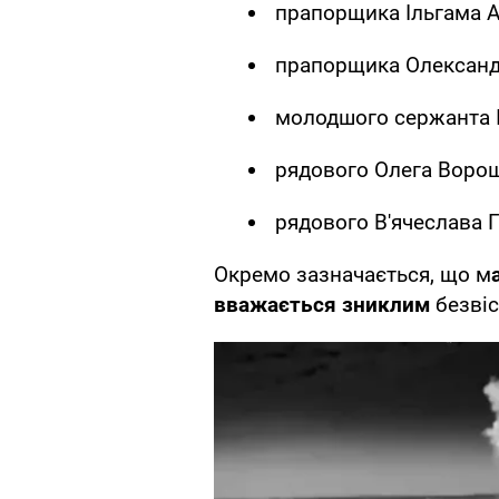
прапорщика Ільгама А
прапорщика Олександ
молодшого сержанта І
рядового Олега Воро
рядового В'ячеслава Г
Окремо зазначається, що м
вважається зниклим
безвіс