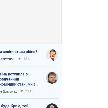
и закінчиться війна?
3,4 т.
 Хрістензен
аїна вступила в
звичайний
номічний стан. Чи є
тло вкінці тунелю?
2,9 т.
м Денисенко
 буде Крим, той і