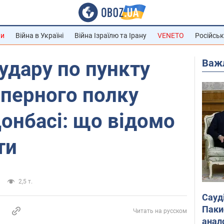
ни
Війна в Україні
Війна Ізраїлю та Ірану
VENETO
Російськ
Важ
удару по пункту
аперного полку
Донбасі: що відомо
ти
2,5 т.
Сауд
Паки
Читать на русском
анал