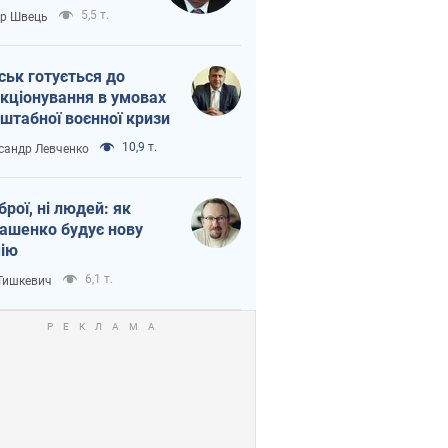
тіна?
5,5 т.
ор Швець
ськ готується до
кціонування в умовах
штабної воєнної кризи
10,9 т.
сандр Левченко
зброї, ні людей: як
ашенко будує нову
ію
6,1 т.
 Тишкевич