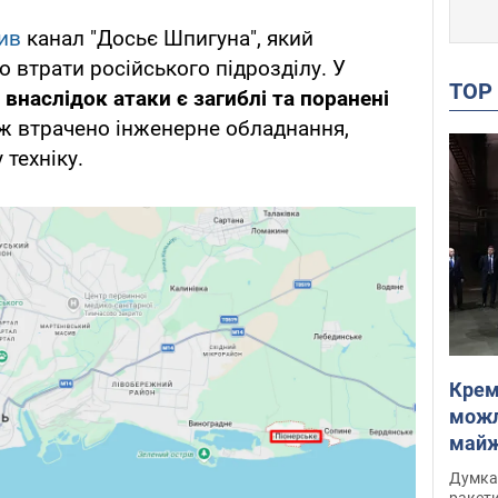
ив
канал "Досьє Шпигуна", який
втрати російського підрозділу. У
TO
о
внаслідок атаки є загиблі та поранені
ож втрачено інженерне обладнання,
техніку.
Крем
можл
майже
Інте
Думка,
ракети