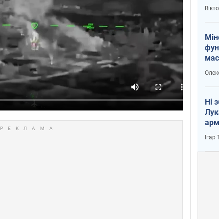
і Пу
Вікт
Мін
фун
мас
Олек
Ні 
Лук
арм
Ігар