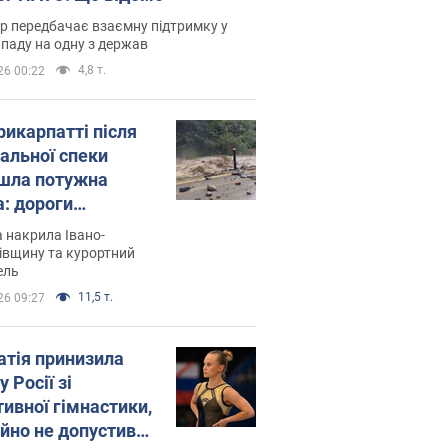
р передбачає взаємну підтримку у
ападу на одну з держав
4,8 т.
26 00:22
рикарпатті після
альної спеки
шла потужна
а: дороги
творились на
 накрила Івано-
. Відео
івщину та курортний
ель
11,5 т.
26 09:27
атія принизила
у Росії зі
тивної гімнастики,
ійно не допустивши