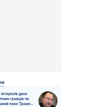
ки
г інтересів двох
ічних гравців чи
мний план Трампа