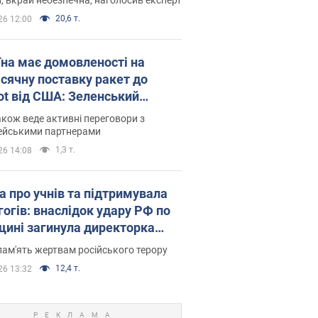
20,6 т.
26 12:00
їна має домовленості на
сячну поставку ракет до
iot від США: Зеленський
рив подробиці
акож веде активні переговори з
ейськими партнерами
1,3 т.
26 14:08
а про учнів та підтримувала
гогів: внаслідок удару РФ по
щині загинула директорка
ького ліцею, її чоловік та онук
пам'ять жертвам російського терору
12,4 т.
26 13:32