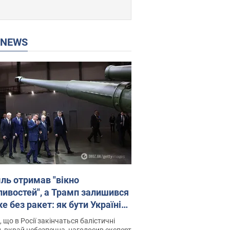
P NEWS
ль отримав "вікно
ивостей", а Трамп залишився
 без ракет: як бути Україні?
рв’ю з Мельником
 що в Росії закінчаться балістичні
, вкрай небезпечна, наголосив експерт