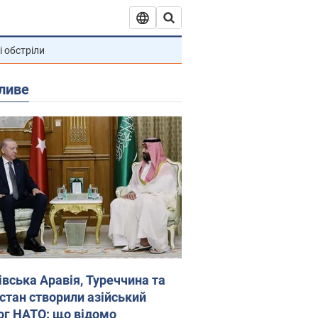
і обстріли
ливе
івська Аравія, Туреччина та
стан створили азійський
ог НАТО: що відомо