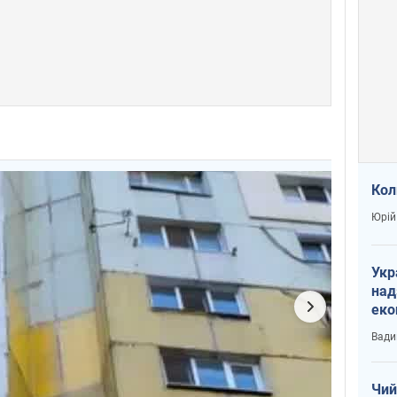
Кол
Юрій
Укр
над
еко
сві
Вади
Чий