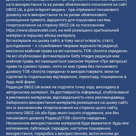
на їх використання та за умови обов'язкового посилання на сайт
OBOZ.UA, а для інтернет-видань - при отриманні письмового
дозволу на їх використання та за умови обов'язкового
розміщення прямого, відкритого для пошукових систем,
гіперпосилання на сторінку OBOZ.UA за посиланням
https://www.obozrevatel.com
, на якій розміщено оригінальний
матеріал в першому абзаці матеріалу.
Всі матеріали на цьому сайті, в тому числі інтерв’ю, статті,
дослідження – є службовими творами журналістів редакції,
виключні майнові права на які належать ТОВ «Золота середина».
На всі опубліковані фотоматеріали Getty Images редакція має
майнові права, які захищаються законом України «Про авторські
права та суміжні права», ніхто не має права без письмового
дозволу ТОВ «Золота середина» їх використовувати, вони не
підлягають подальшому відтворенню, перекладу, поширенню в
будь-якій формі.
Редакція OBOZ.UA може не поділяти точку зору, викладену в
авторському матеріалі. За достовірність інформації, опублікованої
в рекламних матеріалах, відповідальність несе рекламодавець.
Заборонено використання матеріалів розміщених на цьому сайті,
хоч із зазначенням гіперпосилання на сторінку цього сайту,
логотипу OBOZ.UA або будь-якого іншого згадування, але без
письмового дозволу Редакції/ТОВ «Золота середина»
Незаконним використанням матеріалів буде вважатися: будь-яке
копiювання, публiкацiя, передрук, наступне поширення,
використання, переробка з використанням, включенням до