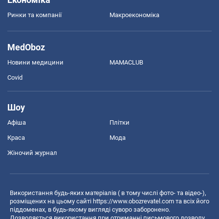
Ринки та компанії
Макроекономіка
MedOboz
Новини медицини
MAMACLUB
Covid
Шоу
Афіша
Плітки
Краса
Мода
Жіночий журнал
Використання будь-яких матеріалів ( в тому числі фото- та відео-),
розміщених на цьому сайті
https://www.obozrevatel.com
та всіх його
піддоменах, в будь-якому вигляді суворо заборонено.
Дозволяється використання при отриманні письмового дозволу