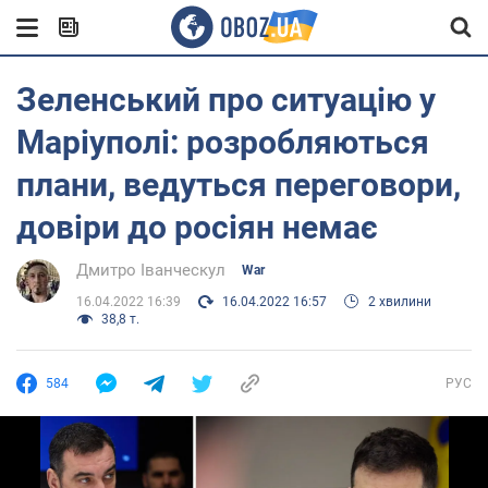
Зеленський про ситуацію у
Маріуполі: розробляються
плани, ведуться переговори,
довіри до росіян немає
Дмитро Іванческул
War
16.04.2022 16:39
16.04.2022 16:57
2 хвилини
38,8 т.
584
РУС