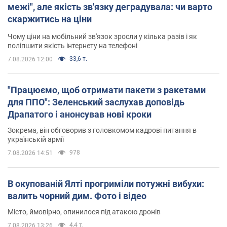
межі", але якість зв'язку деградувала: чи варто
скаржитись на ціни
Чому ціни на мобільний зв'язок зросли у кілька разів і як
поліпшити якість інтернету на телефоні
33,6 т.
7.08.2026 12:00
"Працюємо, щоб отримати пакети з ракетами
для ППО": Зеленський заслухав доповідь
Драпатого і анонсував нові кроки
Зокрема, він обговорив з головкомом кадрові питання в
українській армії
978
7.08.2026 14:51
В окупованій Ялті прогриміли потужні вибухи:
валить чорний дим. Фото і відео
Місто, ймовірно, опинилося під атакою дронів
4,4 т.
7.08.2026 13:26