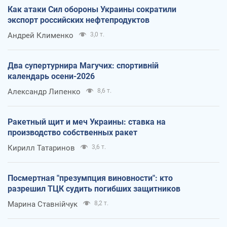
Как атаки Сил обороны Украины сократили
экспорт российских нефтепродуктов
Андрей Клименко
3,0 т.
Два супертурнира Магучих: спортивній
календарь осени-2026
Александр Липенко
8,6 т.
Ракетный щит и меч Украины: ставка на
производство собственных ракет
Кирилл Татаринов
3,6 т.
Посмертная "презумпция виновности": кто
разрешил ТЦК судить погибших защитников
Марина Ставнійчук
8,2 т.