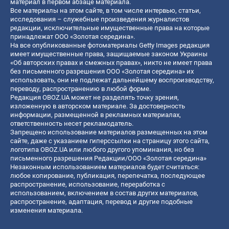
материал в первом абзаце материала.
Все материалы на этом сайте, в том числе интервью, статьи,
исследования – служебные произведения журналистов
редакции, исключительные имущественные права на которые
принадлежат ООО «Золотая середина».
На все опубликованные фотоматериалы Getty Images редакция
имеет имущественные права, защищаемые законом Украины
«Об авторских правах и смежных правах», никто не имеет права
без письменного разрешения ООО «Золотая середина» их
использовать, они не подлежат дальнейшему воспроизводству,
переводу, распространению в любой форме.
Редакция OBOZ.UA может не разделять точку зрения,
изложенную в авторском материале. За достоверность
информации, размещенной в рекламных материалах,
ответственность несет рекламодатель.
Запрещено использование материалов размещенных на этом
сайте, даже с указанием гиперссылки на страницу этого сайта,
логотипа OBOZ.UA или любого другого упоминания, но без
письменного разрешения Редакции/ООО «Золотая середина»
Незаконным использованием материалов будет считаться:
любое копирование, публикация, перепечатка, последующее
распространение, использование, переработка с
использованием, включением в состав других материалов,
распространение, адаптация, перевод и другие подобные
изменения материала.