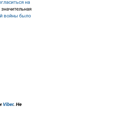
огласиться на
 значительная
ой войны было
и
Viber
. Не