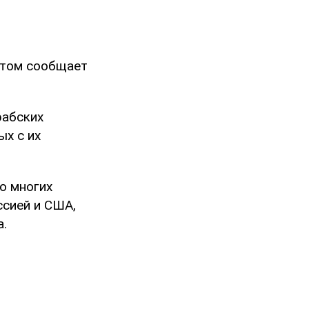
этом сообщает
рабских
х с их
о многих
ссией и США,
а.