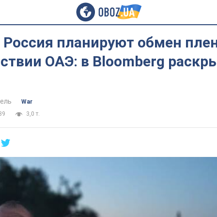
и Россия планируют обмен пл
ствии ОАЭ: в Bloomberg раскр
ель
War
39
3,0 т.