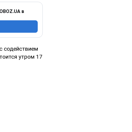
 OBOZ.UA в
с содействием
тоится утром 17