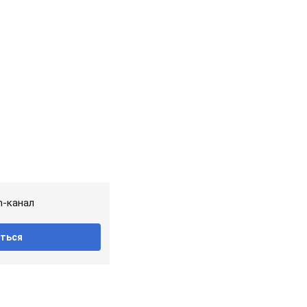
m-канал
ться