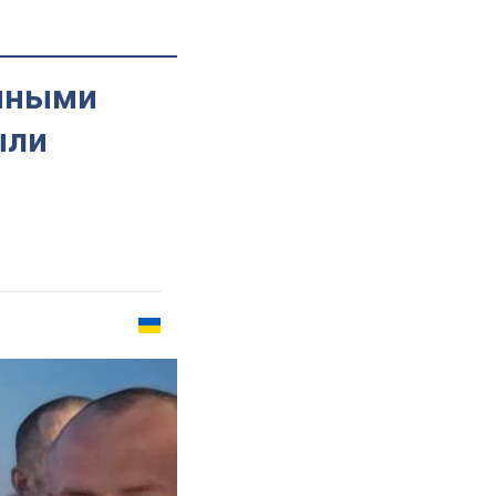
енными
ыли