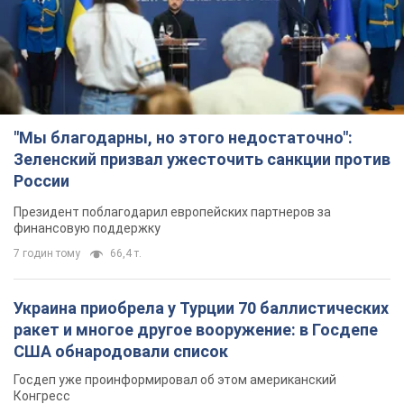
ракет и многое другое вооружение: в Госдепе
США обнародовали список
Госдеп уже проинформировал об этом американский
Конгресс
4 години тому
9,8 т.
"Нас услышали лишь одним ухом": в городах
Украины уже 24-й день подряд проходят
митинги в поддержку Федорова. Фото и видео
Антиправительственные выступления с требованием
вернуть Федорова продолжаются до сих пор
4 години тому
3,5 т.