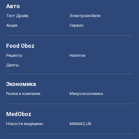
MedOboz
Новости медицины
MAMACLUB
Шоу
Афиша
Сплетни
Красота
Мода
Женский Журнал