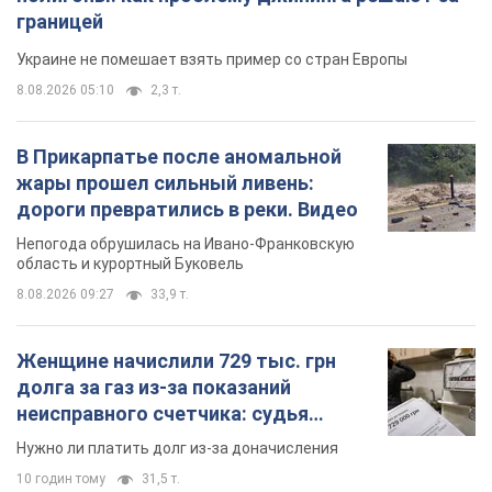
долга за газ из-за показаний
неисправного счетчика: судья
вынес неожиданное решение
Нужно ли платить долг из-за доначисления
10 годин тому
31,5 т.