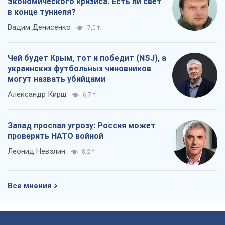
Все мнения
О компании
Команда
Правовая информация
Политика
конфиденциальности
Реклама на сайте
Документы
Редакционная политика
Журналисты OBOZ.UA на месте
событий
OBOZ.UA
Политика
Мир
Расследования