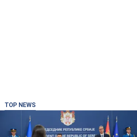
TOP NEWS
"Мы благодарны, но этого недостаточно":
Зеленский призвал ужесточить санкции против
России
Президент поблагодарил европейских партнеров за
финансовую поддержку
7 годин тому
66,4 т.
Украина приобрела у Турции 70 баллистических