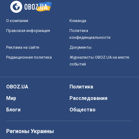
Блоги
Общество
Регионы Украины
Киев
Харьков
Запорожье
Днепр
Черкассы
Спорт
Футбол
Баскетбол
Хоккей
Бокс
Формула-1
Моя школа
ГДЗ
Учебники