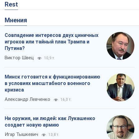
Ни оружия, ни людей: как Лукашенко
создает новую армию
Игар Тышкевич
13,8 т.
Когда закончится война?
Юрий Христензен
8,4 т.