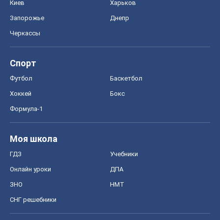
Онлайн уроки
ДПА
ЗНО
НМТ
СНГ решебники
Авто
Тест Драйв
Электромобили
Акции
Сервис
Food Oboz
Рецепты
Напитки
Диеты
Экономика
Рынки и компании
Mакроэкономика