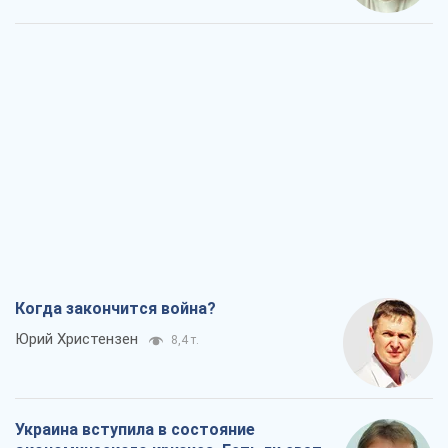
Украина вступила в состояние
экономического кризиса. Есть ли свет
в конце туннеля?
Вадим Денисенко
7,0 т.
Чей будет Крым, тот и победит (NSJ), а
украинских футбольных чиновников
могут назвать убийцами
Александр Кирш
6,7 т.
Запад проспал угрозу: Россия может
проверить НАТО войной
Леонид Невзлин
8,2 т.