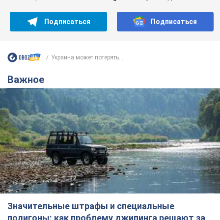
Значительные штрафы и специальные
полигоны: как проблему джипинга решают за
границей
Украине не помешает взять пример со стран Европы
8.08.2026 05:10
2,3 т.
В Прикарпатье после аномальной
жары прошел сильный ливень:
дороги превратились в реки. Видео
Непогода обрушилась на Ивано-Франковскую
область и курортный Буковель
8.08.2026 09:27
33,9 т.
Женщине начислили 729 тыс. грн