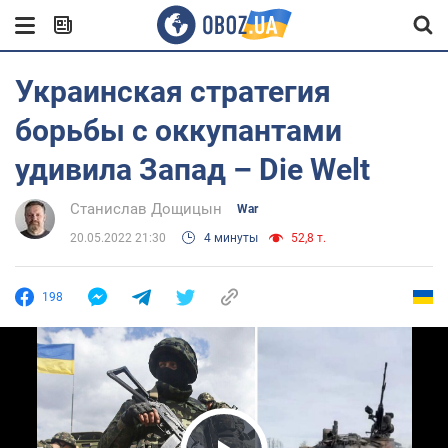
Украинская стратегия
борьбы с оккупантами
удивила Запад – Die Welt
Станислав Дощицын
War
20.05.2022 21:30
4 минуты
52,8 т.
198