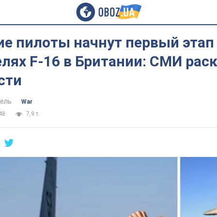
е пилоты начнут первый этап 
лях F-16 в Британии: СМИ рас
сти
ель
War
48
7,9 т.