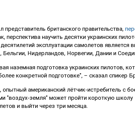
л представитель британского правительства,
пер
 Так, перспектива научить десятки украинских пило
х десятилетий эксплуатации самолетов является 
, Бельгии, Нидерландов, Норвегии, Дании и Соед
овая наземная подготовка украинских пилотов, ко
более конкретной подготовке", – сказал спикер Б
, опытный американский лётчик-истребитель с б
ми "воздух-земля" может пройти короткую школу 
летов и выйти через три месяца.