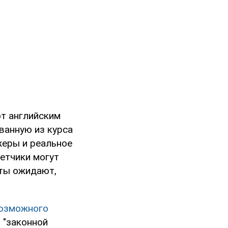
ют английским
ванную из курса
жеры и реальное
летчики могут
рты ожидают,
возможного
т "законной