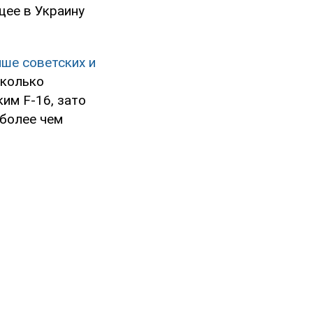
щее в Украину
ше советских и
сколько
им F-16, зато
 более чем