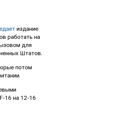
едает
издание
тов работать на
вызовом для
иненных Штатов.
торые потом
ритании.
оевыми
F-16 на 12-16