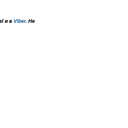
el и в
Viber
. Не