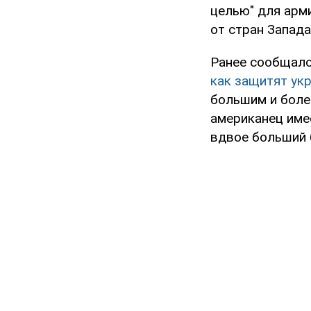
целью" для арми
от стран Запада
Ранее сообщал
как защитят ук
большим и боле
американец име
вдвое больший 