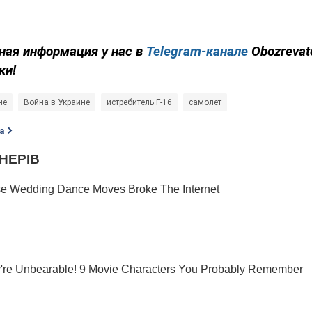
ная информация у нас в
Telegram-канале
Obozrevat
ки!
не
Война в Украине
истребитель F-16
самолет
а