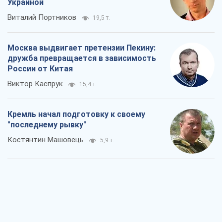
Дух Анкориджа окончательно
испарился
Виктор Андрусив
6,4 т.
Война и медиа: политика перешла в
соцсети, а СМИ играют по правилам
YouTube
Павел Казарин
3,4 т.
В плену собственных мифов: как
Константиновка стала главной
идеологической ловушкой для