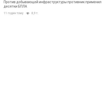
Rest
Мнения
Украинский парадокс, или Почему у
Путина ничего не получилось с
Украиной