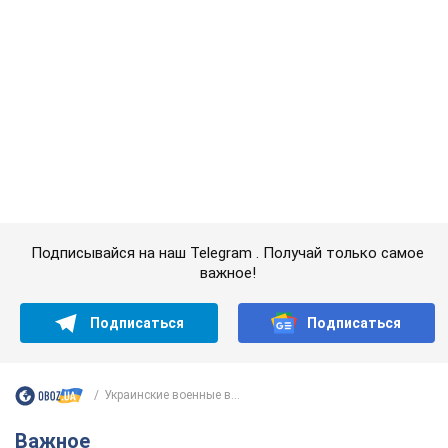
Красавица из Львова с рекордом выиграла
историческую медаль для Украины на
чемпионате мира по легкой атлетике U20.
Видео
Наша соотечественница блестяще выступила в Орегоне
9.08.2026 09:32
72,3 т.
Бритни Спирс призналась в уколах
красоты и показала последствия