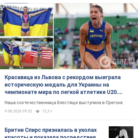
неудачной косметологии: ходила
так почти месяц
Заметный эффект от процедуры сохранялся
около четырех недель
9.08.2026 13:19
3,8 т.
В 16–17 лет могла целый день не
есть: украинская модель Кристина
Пономар рассказала о страшной
стороне модельной карьеры
Модель рассказала, какие гонорары получают
ее коллеги
9.08.2026 16:25
8,2 т.