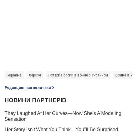
Украина
Херсон
Потери России в войне с Украиной
Война в Укр
Редакционная политика