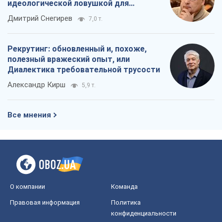
Редакционная политика
Журналисты OBOZ.UA на месте
событий
OBOZ.UA
Политика
Мир
Расследования
Блоги
Общество
Регионы Украины
Киев
Харьков
Запорожье
Днепр
Черкассы
Спорт