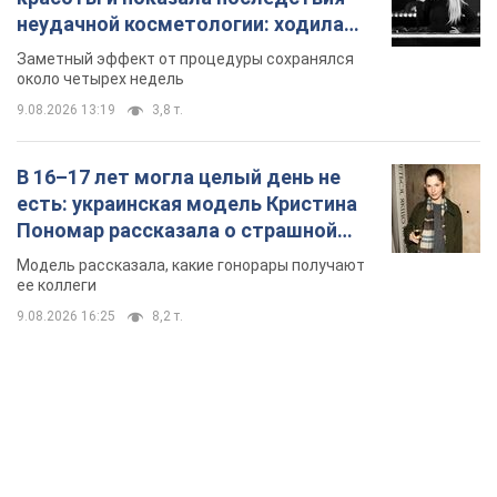
TOP NEWS
"Война будет все более ощутимой в России":