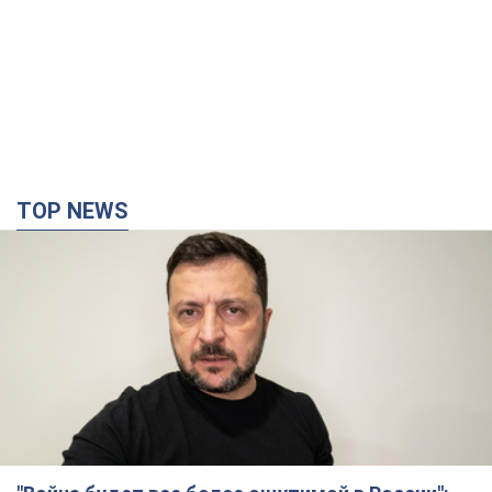
Зеленский о последствиях новых ударов по
Украине, важных отчетах и атаках на объекты
противника. Видео
Более 300 тысяч семей в Одессе и области остались без
электричества
12 годин тому
154,1 т.
"Очень прискорбно": Сибига раскритиковал
ЮНИСЕФ за заявление о погибших детях в
Украине
Глава МИД подчеркнул, что причиной гибели украинских
детей является война, развязанная РФ
10 годин тому
10,5 т.
"Значительные разрушения": Россия нанесла
массированный удар по добывающим
активам и буровой площадке "Укрнафты"
Против добывающей инфраструктуры противник применил