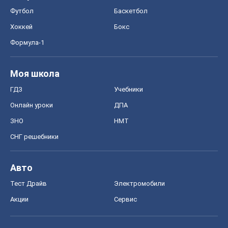
Рецепты
Напитки
Диеты
Экономика
Рынки и компании
Mакроэкономика
MedOboz
Новости медицины
MAMACLUB
Шоу
Афиша
Сплетни
Красота
Мода
Женский Журнал