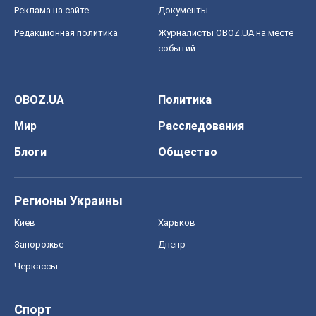
Футбол
Баскетбол
Хоккей
Бокс
Формула-1
Моя школа
ГДЗ
Учебники
Онлайн уроки
ДПА
ЗНО
НМТ
СНГ решебники
Авто
Тест Драйв
Электромобили
Акции
Сервис
Food Oboz