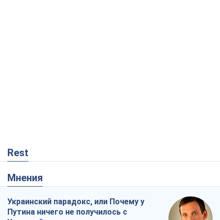
Виталий Портников
19,5 т.
Москва выдвигает претензии Пекину:
дружба превращается в зависимость
России от Китая
Виктор Каспрук
15,4 т.
Кремль начал подготовку к своему
"последнему рывку"
Костянтин Машовець
5,9 т.