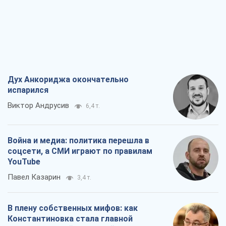
российских оккупантов
Дмитрий Снегирев
7,0 т.
Рекрутинг: обновленный и, похоже,
полезный вражеский опыт, или
Диалектика требовательной трусости
Александр Кирш
5,9 т.
Все мнения
О компании
Команда
Правовая информация
Политика
конфиденциальности
Реклама на сайте
Документы