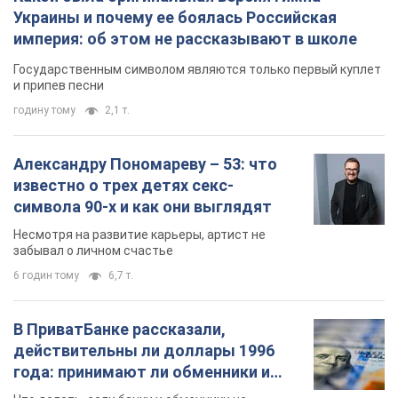
Украины и почему ее боялась Российская
империя: об этом не рассказывают в школе
Государственным символом являются только первый куплет
и припев песни
годину тому
2,1 т.
Александру Пономареву – 53: что
известно о трех детях секс-
символа 90-х и как они выглядят
Несмотря на развитие карьеры, артист не
забывал о личном счастье
6 годин тому
6,7 т.
В ПриватБанке рассказали,
действительны ли доллары 1996
года: принимают ли обменники и
банки такие купюры