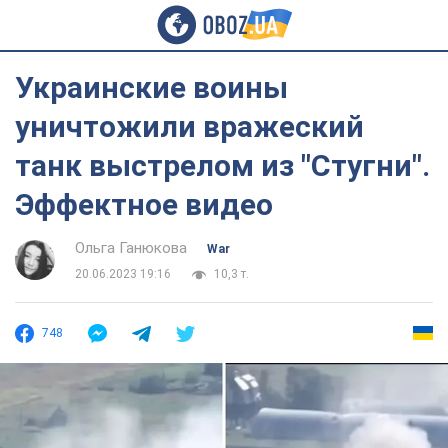
Украинские воины
уничтожили вражеский
танк выстрелом из "Стугни".
Эффектное видео
Ольга Ганюкова
War
20.06.2023 19:16
10,3 т.
748