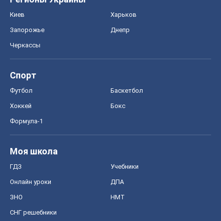
Киев
Харьков
Запорожье
Днепр
Черкассы
Спорт
Футбол
Баскетбол
Хоккей
Бокс
Формула-1
Моя школа
ГДЗ
Учебники
Онлайн уроки
ДПА
ЗНО
НМТ
СНГ решебники