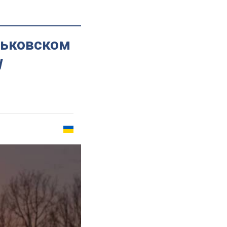
рьковском
W