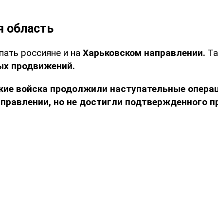
я область
пать россияне и на
Харьковском направлении.
Та
х продвижений.
кие войска продолжили наступательные опера
аправлении, но не достигли подтвержденного п