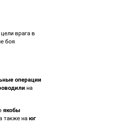
цели врага в
ле боя
ьные операции
роводили
на
о
якобы
 а также на
юг