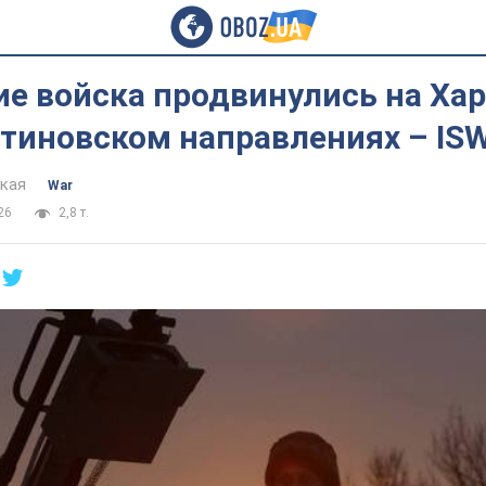
ие войска продвинулись на Ха
нтиновском направлениях – IS
цкая
War
26
2,8 т.