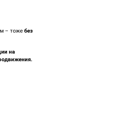
м – тоже
без
ции на
родвижения.