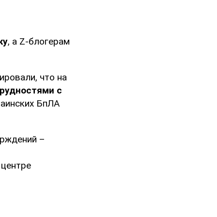
ку
, а Z-блогерам
ировали, что на
рудностями с
раинских БпЛА
ерждений –
 центре