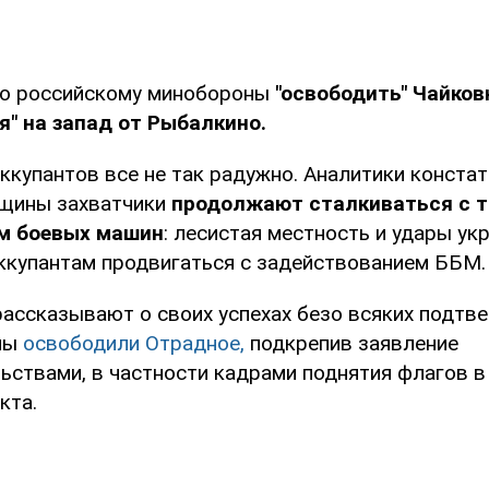
ло российскому минобороны
"освободить" Чайков
я" на запад от Рыбалкино.
оккупантов все не так радужно. Аналитики констат
вщины захватчики
продолжают сталкиваться с т
м боевых машин
: лесистая местность и удары ук
ккупантам продвигаться с задействованием ББМ.
рассказывают о своих успехах безо всяких подтв
ины
освободили Отрадное,
подкрепив заявление
ьствами, в частности кадрами поднятия флагов в
кта.