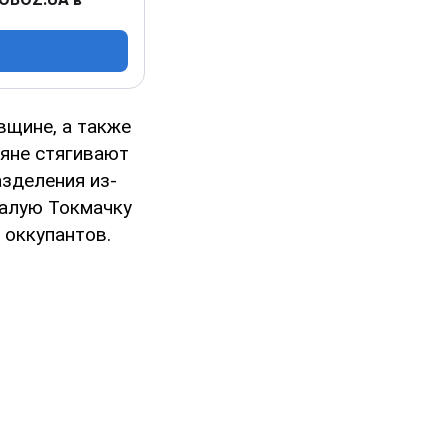
вщине, а также
ияне стягивают
зделения из-
Малую Токмачку
 оккупантов.