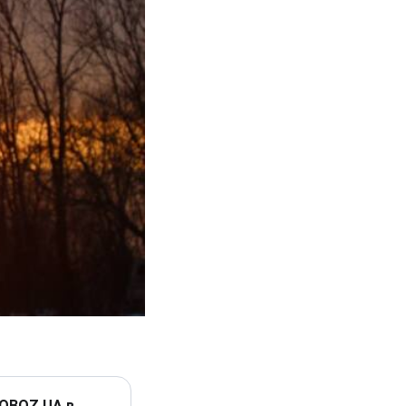
 OBOZ.UA в