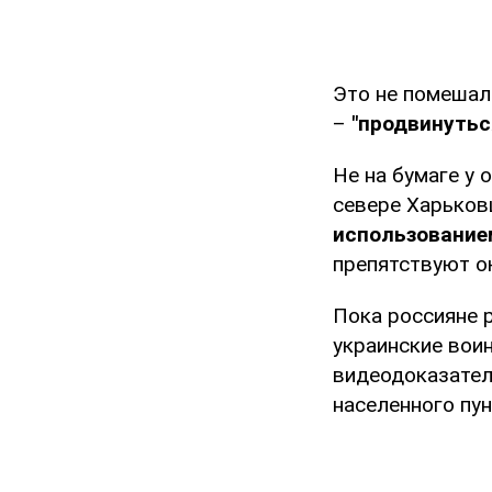
Это не помеша
–
"продвинутьс
Не на бумаге у 
севере Харько
использование
препятствуют о
Пока россияне 
украинские во
видеодоказател
населенного пун