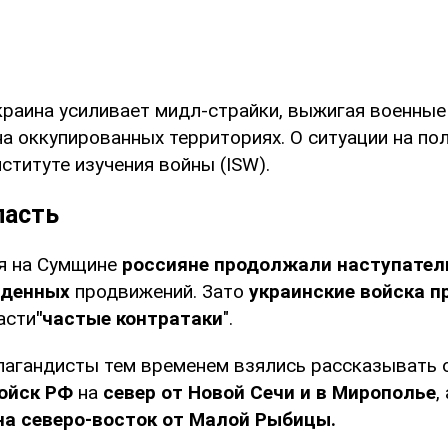
краина усиливает мидл-страйки, выжигая военные 
а оккупированных территориях. О ситуации на по
ституте изучения войны (ISW).
ласть
ая на Сумщине
россияне продолжали наступател
жденных
продвижений. Зато
украинские войска п
асти
"частые контратаки
".
пагандисты тем временем взялись рассказывать 
ойск РФ
на
север от Новой Сечи и в Мирополье
,
на северо-восток от Малой Рыбицы.