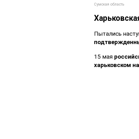
Харьковска
Пытались насту
подтвержденны
15 мая
российс
харьковском н