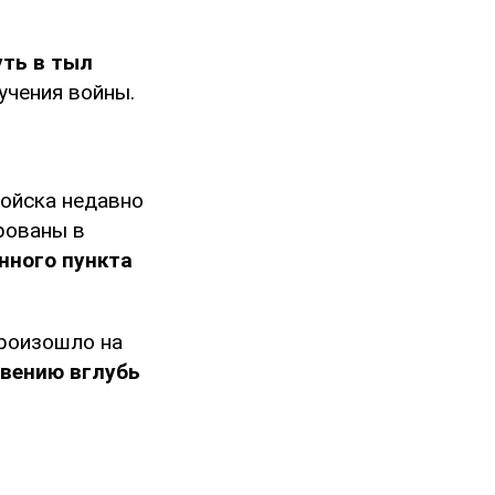
ть в тыл
учения войны.
войска недавно
рованы в
нного пункта
произошло на
овению вглубь