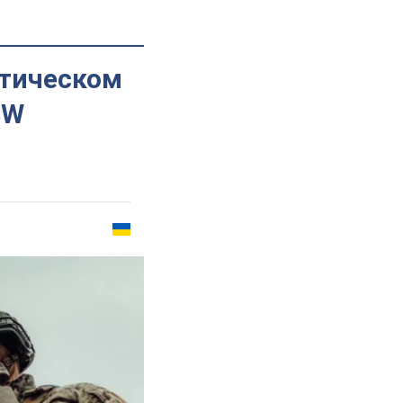
ктическом
SW