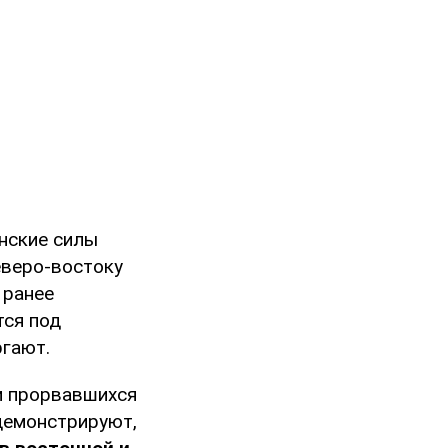
инские силы
еверо-востоку
 ранее
тся под
ргают.
и прорвавшихся
 демонстрируют,