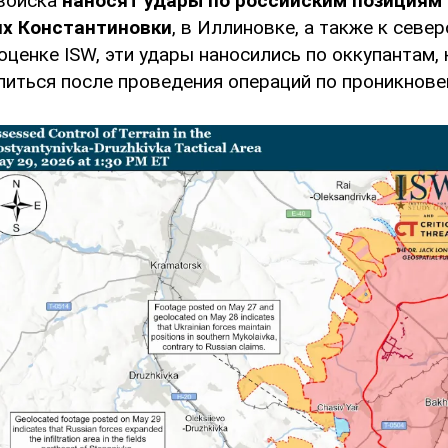
 войска
наносят удары по российским позициям 
ях Константиновки
, в Иллиновке, а также к севе
оценке ISW, эти удары наносились по оккупантам,
питься после проведения операций по проникнове