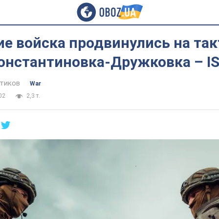
ие войска продвинулись на та
Константиновка-Дружковка – I
тиков
War
02
2,3 т.