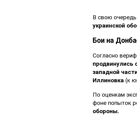
В свою очередь
украинской об
Бои на Донб
Согласно вериф
продвинулись с
западной част
Иллиновка
(к ю
По оценкам экс
фоне попыток р
обороны.