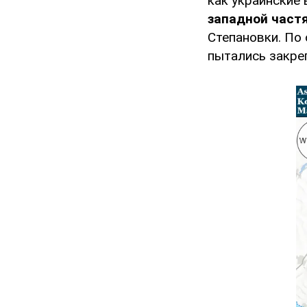
как украинские
западной част
Степановки. По 
пытались закре