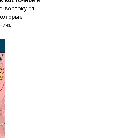
в восточной и
ро-востоку от
 которые
нию.