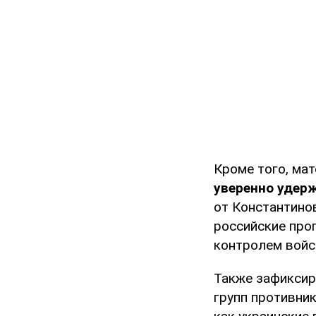
Кроме того, мат
уверенно удер
от Константинов
российские про
контролем войс
Также зафиксир
групп противник