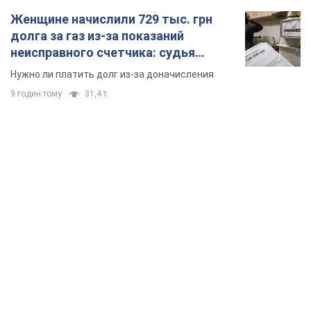
Женщине начислили 729 тыс. грн
долга за газ из-за показаний
неисправного счетчика: судья
вынес неожиданное решение
Нужно ли платить долг из-за доначисления
9 годин тому
31,4 т.