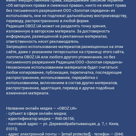
имеет имущественные права, защищаемые законом Украины
«Об авторских правах и смежных правах», никто не имеет права
без письменного разрешения ООО «Золотая середина» их
использовать, они не подлежат дальнейшему воспроизводству,
переводу, распространению в любой форме.
Редакция OBOZ.UA может не разделять точку зрения,
изложенную в авторском материале. За достоверность
информации, размещенной в рекламных материалах,
ответственность несет рекламодатель.
Запрещено использование материалов размещенных на этом
сайте, даже с указанием гиперссылки на страницу этого сайта,
логотипа OBOZ.UA или любого другого упоминания, но без
письменного разрешения Редакции/ООО «Золотая середина»
Незаконным использованием материалов будет считаться:
любое копирование, публикация, перепечатка, последующее
распространение, использование, переработка с
использованием, включением в состав других материалов,
распространение, адаптация, перевод и другие подобные
изменения материала.
Название онлайн медиа — «OBOZ.UA»
- субъект в сфере онлайн медиа;
- идентификатор медиа — R40-06156;
- почтовый адрес — ул. Деревообрабатывающая, д. 7, г. Киев,
01013;
- адрес электронной почты —
[email protected]
; - телефон — (044)