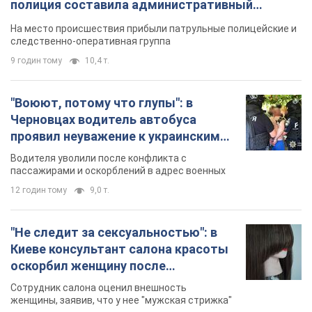
полиция составила административный
протокол. Видео
На место происшествия прибыли патрульные полицейские и
следственно-оперативная группа
9 годин тому
10,4 т.
"Воюют, потому что глупы": в
Черновцах водитель автобуса
проявил неуважение к украинским
военным и поплатился за это.
Водителя уволили после конфликта с
Видео
пассажирами и оскорблений в адрес военных
12 годин тому
9,0 т.
"Не следит за сексуальностью": в
Киеве консультант салона красоты
оскорбил женщину после
химиотерапии, разгорелся скандал.
Сотрудник салона оценил внешность
Фото
женщины, заявив, что у нее "мужская стрижка"