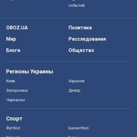
Киев
Харьков
Запорожье
Днепр
Черкассы
Спорт
Футбол
Баскетбол
Хоккей
Бокс
Формула-1
Моя школа
ГДЗ
Учебники
Онлайн уроки
ДПА
ЗНО
НМТ
СНГ решебники