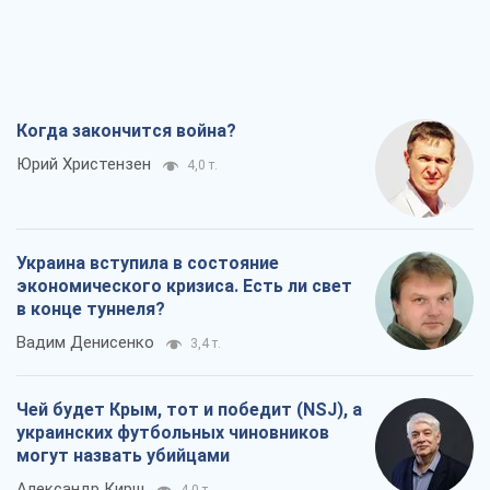
экономического кризиса. Есть ли свет
в конце туннеля?
Вадим Денисенко
3,4 т.
Чей будет Крым, тот и победит (NSJ), а
украинских футбольных чиновников
могут назвать убийцами
Александр Кирш
4,0 т.
Запад проспал угрозу: Россия может
проверить НАТО войной
Леонид Невзлин
6,7 т.
Все мнения