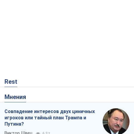
Rest
Мнения
Совпадение интересов двух циничных
игроков или тайный план Трампа и
Путина?
Виктор Швец
6,3 т.
Минск готовится к функционированию
в условиях масштабного военного
кризиса
Александр Левченко
12,1 т.
Ни оружия, ни людей: как Лукашенко
создает новую армию
Игар Тышкевич
8,3 т.