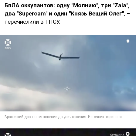
БпЛА оккупантов: одну "Молнию", три "Zala",
два "Supercam" и один "Князь Вещий Олег"
, –
перечислили в ГПСУ.