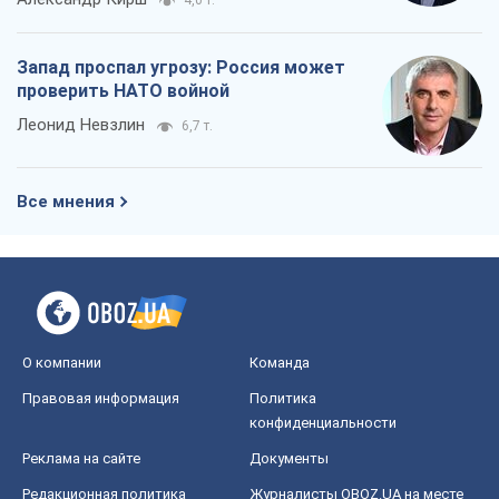
О компании
Команда
Правовая информация
Политика
конфиденциальности
Реклама на сайте
Документы
Редакционная политика
Журналисты OBOZ.UA на месте
событий
OBOZ.UA
Политика
Мир
Расследования
Блоги
Общество
Регионы Украины