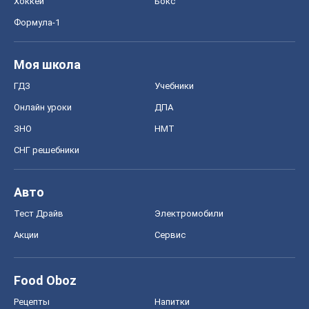
Авто
Тест Драйв
Электромобили
Акции
Сервис
Food Oboz
Рецепты
Напитки
Диеты
Экономика
Рынки и компании
Mакроэкономика
MedOboz
Новости медицины
MAMACLUB