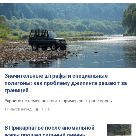
полигоны: как проблему джипинга решают за
границей
Украине не помешает взять пример со стран Европы
11 часов назад
1,6 т.
В Прикарпатье после аномальной
жары прошел сильный ливень:
дороги превратились в реки. Видео
Непогода обрушилась на Ивано-Франковскую
область и курортный Буковель
7 часов назад
14,7 т.
Женщине начислили 729 тыс. грн
долга за газ из-за показаний
неисправного счетчика: судья
вынес неожиданное решение
Нужно ли платить долг из-за доначисления