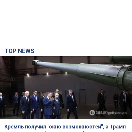
Кремль получил "окно возможностей", а Трамп
остался почти без ракет: как быть Украине?
Интервью с Мельником
Мнение о том, что у России закончатся баллистические
ракеты, крайне опасно, подчеркнул эксперт
5 часов назад
28,1 т.
Украина заключила соглашения о ежемесячной
поставке ракет для системы Patriot из США:
Зеленский раскрыл подробности
Киев также ведет активные переговоры с европейскими