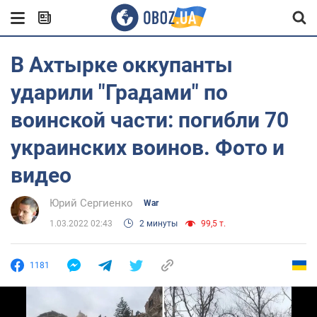
В Ахтырке оккупанты
ударили "Градами" по
воинской части: погибли 70
украинских воинов. Фото и
видео
Юрий Сергиенко
War
1.03.2022 02:43
2 минуты
99,5 т.
1181