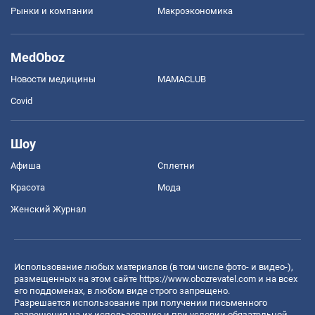
Рынки и компании
Mакроэкономика
MedOboz
Новости медицины
MAMACLUB
Covid
Шоу
Афиша
Сплетни
Красота
Мода
Женский Журнал
Использование любых материалов (в том числе фото- и видео-),
размещенных на этом сайте
https://www.obozrevatel.com
и на всех
его поддоменах, в любом виде строго запрещено.
Разрешается использование при получении письменного
разрешения на их использование и при условии обязательной