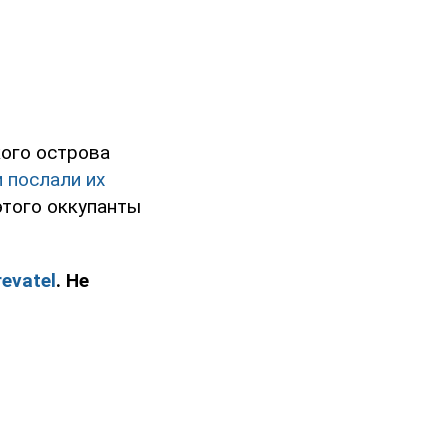
кого острова
 послали их
этого оккупанты
evatel
. Не