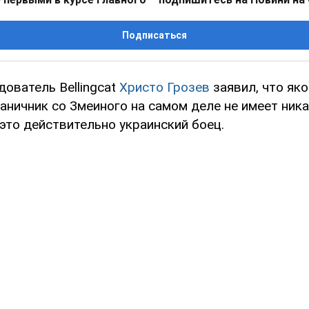
Подписаться
ователь Bellingcat
Христо Грозев
заявил, что як
раничник со Змеиного на самом деле не имеет ник
 это действительно украинский боец.