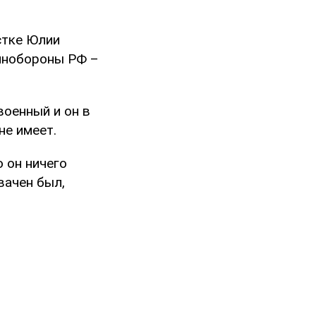
стке Юлии
Минобороны РФ –
военный и он в
не имеет.
о он ничего
вачен был,