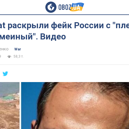
cat раскрыли фейк России с "п
Змеиный". Видео
енко
War
9
58,3 т.