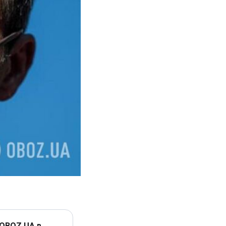
 OBOZ.UA в