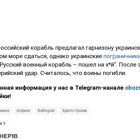
российский корабль предлагал гарнизону украинс
ом море сдаться, однако украинские
пограничники
Русский военный корабль – пошел на х*й". После 
рийский удар. Считалось, что воины погибли.
нная информация у нас в Telegram-канале
obozr
йки!
раине
stopwar
Bellingcat
Христо Грозев
а