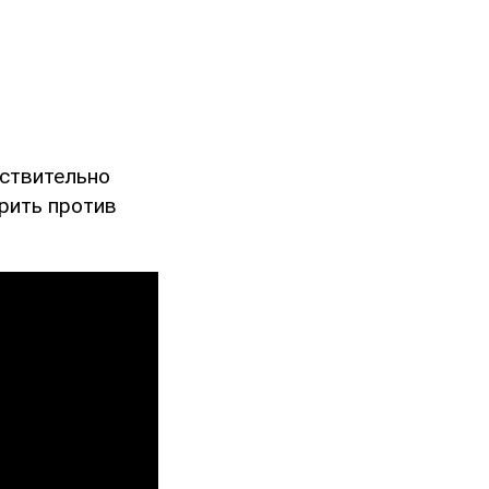
йствительно
орить против