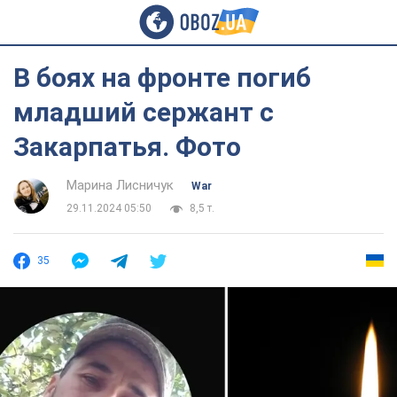
В боях на фронте погиб
младший сержант с
Закарпатья. Фото
Марина Лисничук
War
29.11.2024 05:50
8,5 т.
35