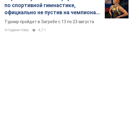
по спортивной гимнастике,
официально не пустив на чемпионат
Европы основных спортсменов
Турнир пройдет в Загребе с 13 по 23 августа
4 години тому
6,7 т.