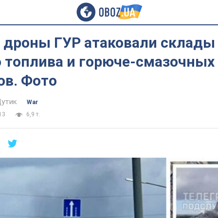
е дроны ГУР атаковали склады
о топлива и горюче-смазочных
ов. Фото
Дутик
War
13
6,9 т.