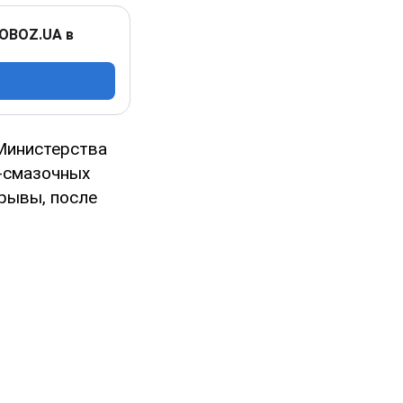
 OBOZ.UA в
Министерства
-смазочных
рывы, после