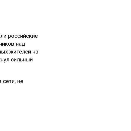
али российские
ников над
ных жителей на
хнул сильный
 сети, не