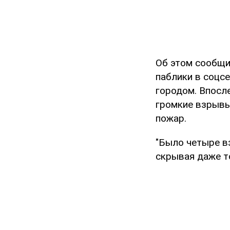
Об этом сообщи
паблики в соцсе
городом. Впосл
громкие взрывы
пожар.
"Было четыре вз
скрывая даже т