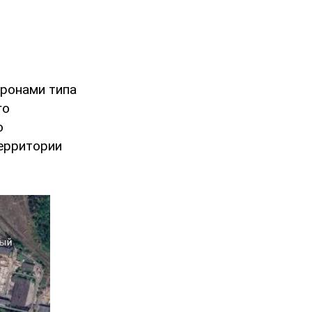
дронами типа
го
ю
территории