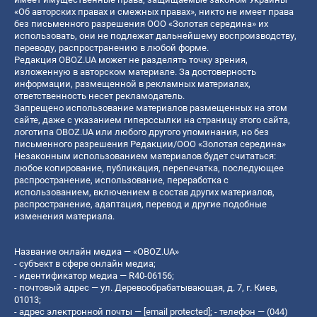
«Об авторских правах и смежных правах», никто не имеет права
без письменного разрешения ООО «Золотая середина» их
использовать, они не подлежат дальнейшему воспроизводству,
переводу, распространению в любой форме.
Редакция OBOZ.UA может не разделять точку зрения,
изложенную в авторском материале. За достоверность
информации, размещенной в рекламных материалах,
ответственность несет рекламодатель.
Запрещено использование материалов размещенных на этом
сайте, даже с указанием гиперссылки на страницу этого сайта,
логотипа OBOZ.UA или любого другого упоминания, но без
письменного разрешения Редакции/ООО «Золотая середина»
Незаконным использованием материалов будет считаться:
любое копирование, публикация, перепечатка, последующее
распространение, использование, переработка с
использованием, включением в состав других материалов,
распространение, адаптация, перевод и другие подобные
изменения материала.
Название онлайн медиа — «OBOZ.UA»
- субъект в сфере онлайн медиа;
- идентификатор медиа — R40-06156;
- почтовый адрес — ул. Деревообрабатывающая, д. 7, г. Киев,
01013;
- адрес электронной почты —
[email protected]
; - телефон — (044)