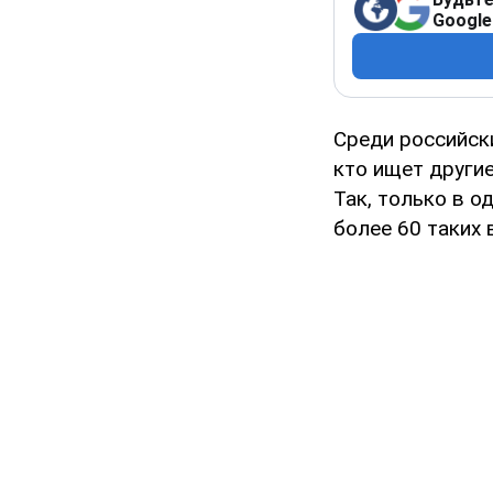
Google
Среди российск
кто ищет други
Так, только в о
более 60 таких