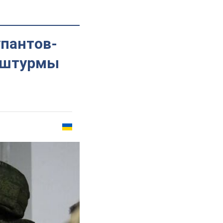
упантов-
а штурмы