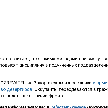
рага считает, что такими методами они смогут с
 повысят дисциплину в подчиненных подразделени
BOZREVATEL, на Запорожском направлении
в арми
тво дезертиров
. Оккупанты переодеваются в граж
ть подальше от линии фронта.
ная информация у нас в
Telegram-канале
Obozrevat