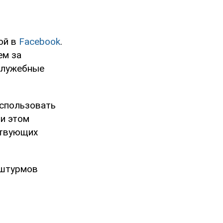
ой в
Facebook
.
ем за
служебные
использовать
ри этом
ствующих
 штурмов