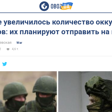
 увеличилось количество окк
ов: их планируют отправить н
евская
War
2
4,6 т.