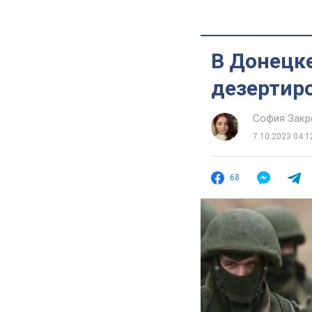
В Донецке
дезертир
София Закр
7.10.2023 04:1
68