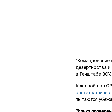
"Командование в
дезертирства и
в Генштабе ВСУ.
Как сообщал O
растет количес
пытаются убежа
Только проверен