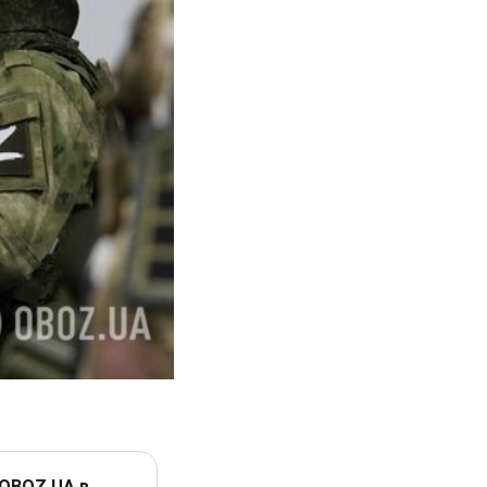
 OBOZ.UA в