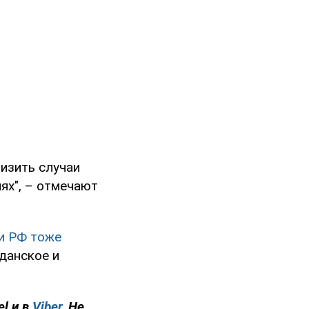
низить случаи
ях", – отмечают
и РФ тоже
данское и
el и в
Viber
. Не