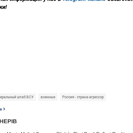
ки!
неральный штаб ВСУ
военные
Россия - страна-агрессор
а