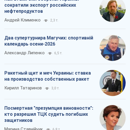
сократили экспорт российских
нефтепродуктов
Андрей Клименко
2,3 т.
Два супертурнира Магучих: спортивній
календарь осени-2026
Александр Липенко
6,5 т.
Ракетный щит и меч Украины: ставка
на производство собственных ракет
Кирилл Татаринов
3,0 т.
Посмертная "презумпция виновности":
кто разрешил ТЦК судить погибших
защитников
Марина Ставнійчук
6,8 т.