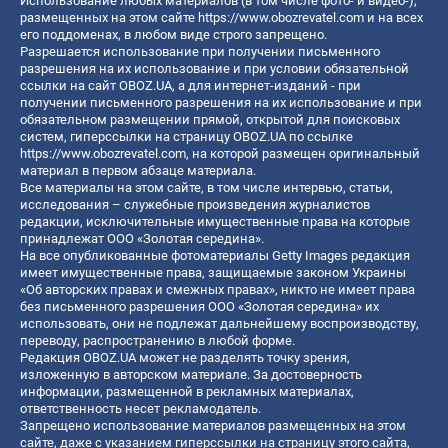
Использование любых материалов (в том числе фото- и видео-),
размещенных на этом сайте
https://www.obozrevatel.com
и на всех
его поддоменах, в любом виде строго запрещено.
Разрешается использование при получении письменного
разрешения на их использование и при условии обязательной
ссылки на сайт OBOZ.UA, а для интернет-изданий - при
получении письменного разрешения на их использование и при
обязательном размещении прямой, открытой для поисковых
систем, гиперссылки на страницу OBOZ.UA по ссылке
https://www.obozrevatel.com
, на которой размещен оригинальный
материал в первом абзаце материала.
Все материалы на этом сайте, в том числе интервью, статьи,
исследования – служебные произведения журналистов
редакции, исключительные имущественные права на которые
принадлежат ООО «Золотая середина».
На все опубликованные фотоматериалы Getty Images редакция
имеет имущественные права, защищаемые законом Украины
«Об авторских правах и смежных правах», никто не имеет права
без письменного разрешения ООО «Золотая середина» их
использовать, они не подлежат дальнейшему воспроизводству,
переводу, распространению в любой форме.
Редакция OBOZ.UA может не разделять точку зрения,
изложенную в авторском материале. За достоверность
информации, размещенной в рекламных материалах,
ответственность несет рекламодатель.
Запрещено использование материалов размещенных на этом
сайте, даже с указанием гиперссылки на страницу этого сайта,