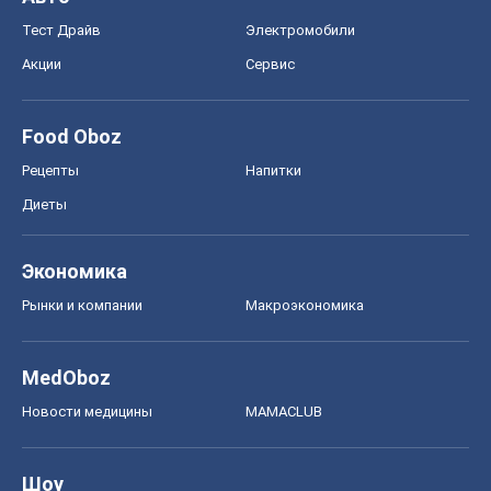
Рынки и компании
Mакроэкономика
MedOboz
Новости медицины
MAMACLUB
Шоу
Афиша
Сплетни
Красота
Мода
Женский Журнал