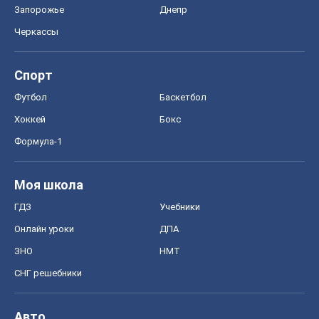
ГДЗ
Учебники
Онлайн уроки
ДПА
ЗНО
НМТ
СНГ решебники
Авто
Тест Драйв
Электромобили
Акции
Сервис
Food Oboz
Рецепты
Напитки
Диеты
Экономика