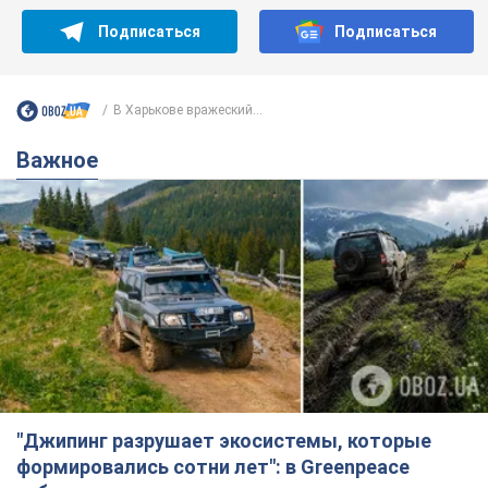
"Джипинг разрушает экосистемы, которые
формировались сотни лет": в Greenpeace
забили тревогу
В высокогорье расположены альпийские и субальпийские
луга – редкие природные комплексы, которые
формировались на протяжении сотен лет
7 годин тому
573
Жара в Украине пойдет на спад,
ожидаются грозы: синоптики дали
прогноз, когда стоит ожидать
изменения погоды
Совсем скоро жара постепенно отступит