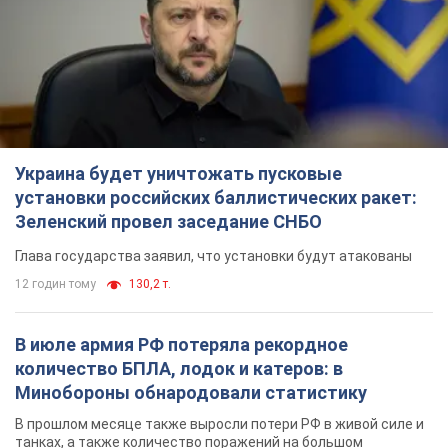
12 годин тому
130,2 т.
В июле армия РФ потеряла рекордное
количество БПЛА, лодок и катеров: в
Минобороны обнародовали статистику
В прошлом месяце также выросли потери РФ в живой силе и
танках, а также количество поражений на большом
расстоянии
10 годин тому
4,8 т.
"Нужны быстрые и нестандартные подходы":
Корецкий пообещал предоставить бизнесу
приоритетный доступ к имеющимся
складским помещениям
Так или иначе, бизнес после обстрелов получит поддержку
6 годин тому
1,1 т.