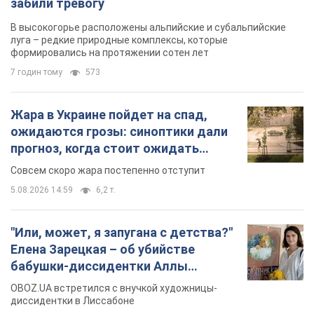
5.08.2026 14:59
6,2 т.
"Или, может, я запугана с детства?"
Елена Зарецкая – об убийстве
бабушки-диссидентки Аллы
Горской, критике сына Стуса и
OBOZ.UA встретился с внучкой художницы-
бегстве в Португалию с пятью
диссидентки в Лиссабоне
детьми
5.08.2026 04:00
25,9 т.