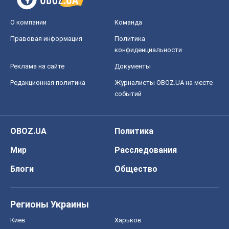
Мир
Расследования
Блоги
Общество
Регионы Украины
Киев
Харьков
Запорожье
Днепр
Черкассы
Спорт
Футбол
Баскетбол
Хоккей
Бокс
Формула-1
Моя школа