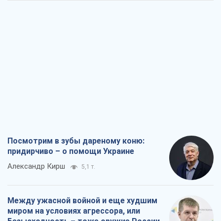
Посмотрим в зубы дареному коню:
придирчиво – о помощи Украине
Александр Кирш
5,1 т.
Между ужасной войной и еще худшим
миром на условиях агрессора, или
Безысходность – тоже оружие России
Алексей Копытько
4,8 т.
Лестница эскалации войны: к чему нам
нужно готовиться
Андрей Шевчишин
5,8 т.
"Когда хочется мести": почему
стратегия Украины должна оставаться
другой