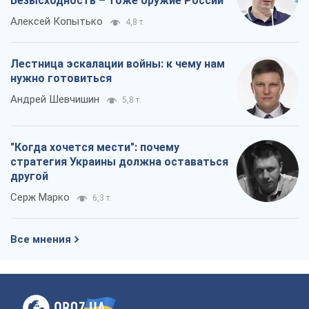
Серж Марко
6,3 т.
Все мнения
О компании
Команда
Правовая информация
Политика
конфиденциальности
Реклама на сайте
Документы
Редакционная политика
Журналисты OBOZ.UA на месте
событий
OBOZ.UA
Политика