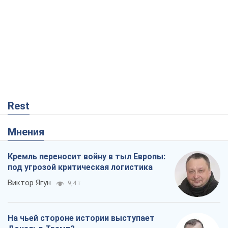
Кремль переносит войну в тыл Европы:
под угрозой критическая логистика
Виктор Ягун
9,4 т.
На чьей стороне истории выступает
Дональд Трамп?
Виктор Каспрук
7,7 т.
В Киеве вырубили более 300 крупных
деревьев ради теплотрассы и вопреки
Генплану
Владислав Самойленко
1,3 т.