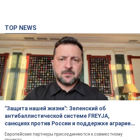
"Защита нашей жизни": Зеленский об
антибаллистической системе FREYJA,
санкциях против России и поддержке аграриев.
Видео
Европейские партнеры присоединяются к совместному
проекту
4 часа назад
50,1 т.
"Балистика убивает людей": Сикорский призвал
обсудить перехват вражеских ракет над
Украиной
Глава МИД Польши призвал сбивать российские ракеты над
Украиной
4 часа назад
7,9 т.