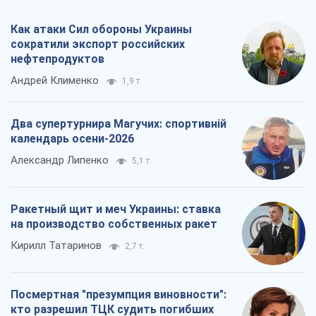
Ракетный щит и меч Украины: ставка
на производство собственных ракет
Кирилл Татаринов
2,7 т.
Посмертная "презумпция виновности":
кто разрешил ТЦК судить погибших
защитников
Марина Ставнійчук
6,1 т.
Все мнения
О компании
Команда