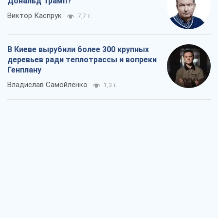
Как атаки Сил обороны Украины
сократили экспорт российских
нефтепродуктов
Андрей Клименко
1,9 т.
Два супертурнира Магучих: спортивній
календарь осени-2026
Александр Липенко
5,1 т.