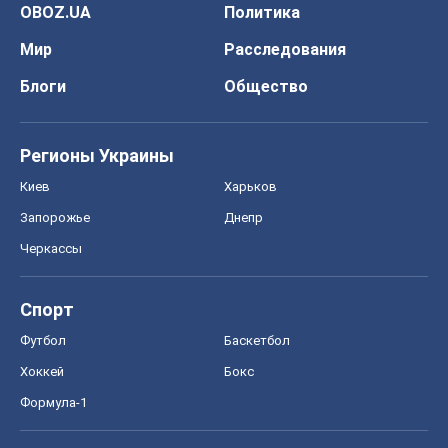
Спорт
Футбол
Баскетбол
Хоккей
Бокс
Формула-1
Моя школа
ГДЗ
Учебники
Онлайн уроки
ДПА
ЗНО
НМТ
СНГ решебники
Авто
Тест Драйв
Электромобили