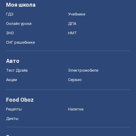
Акции
Сервис
Food Oboz
Рецепты
Напитки
Диеты
Экономика
Рынки и компании
Mакроэкономика
MedOboz
Новости медицины
MAMACLUB
Шоу
Афиша
Сплетни
Красота
Мода