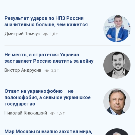
заставляет Россию платить за войну
Виктор Андрусив
2,2 т.
Ответ на украинофобию – не
полонофобия, а сильное украинское
государство
Николай Княжицкий
1,5 т.
Мэр Москвы внезапно захотел мира,
как становятся послом в США и новые
украинские топ-рейтинги
Александр Кирш
6,6 т.
Все мнения