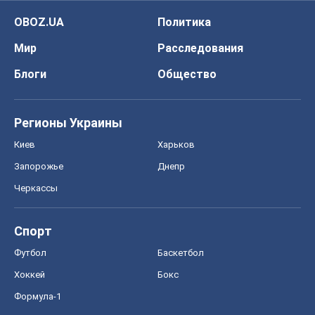
Киев
Харьков
Запорожье
Днепр
Черкассы
Спорт
Футбол
Баскетбол
Хоккей
Бокс
Формула-1
Моя школа
ГДЗ
Учебники
Онлайн уроки
ДПА
ЗНО
НМТ
СНГ решебники