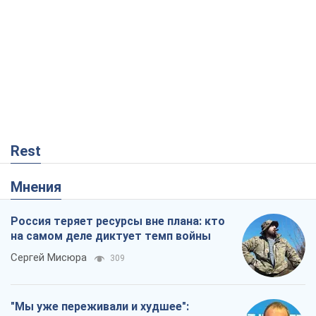
Rest
Мнения
Россия теряет ресурсы вне плана: кто
на самом деле диктует темп войны
Сергей Мисюра
309
"Мы уже переживали и худшее":
Украине не стоит поддаваться
отчаянию из-за ракетного террора
Сергей Марченко, эксперт
3,8 т.
Что ожидает украинцев в 2026-2028
годах? Основные выводы из новых
прогнозов от НБУ
Василий Фурман
321