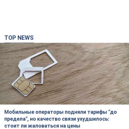
Мобильные операторы подняли тарифы "до
предела", но качество связи ухудшилось:
стоит ли жаловаться на цены
Почему цены на мобильную связь выросли в разы и как
улучшить качество интернета в телефоне
2 години тому
10,9 т.
В оккупированной Ялте прогремели мощные
взрывы: поднимается черный дым. Фото и
видео