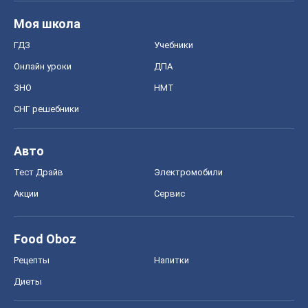
Авто
Тест Драйв
Электромобили
Акции
Сервис
Food Oboz
Рецепты
Напитки
Диеты
Экономика
Рынки и компании
Mакроэкономика
MedOboz
Новости медицины
MAMACLUB