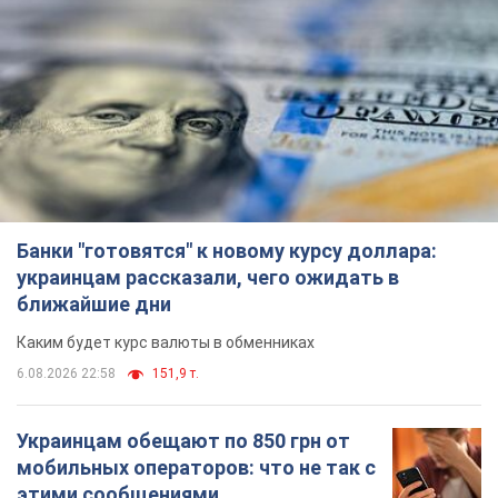
Банки "готовятся" к новому курсу доллара:
украинцам рассказали, чего ожидать в
ближайшие дни
Каким будет курс валюты в обменниках
6.08.2026 22:58
151,9 т.
Украинцам обещают по 850 грн от
мобильных операторов: что не так с
этими сообщениями
Как не попасть в ловушку мошенников
6.08.2026 21:02
16,6 т.
Самый дорогой футболист
"Динамо" забил "Карабаху" уже на
10-й минуте матча. Видео
Поединок проходит в Польше