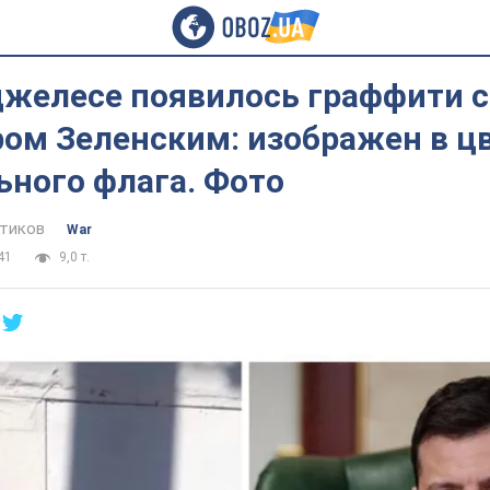
джелесе появилось граффити с
ом Зеленским: изображен в ц
ьного флага. Фото
тиков
War
41
9,0 т.