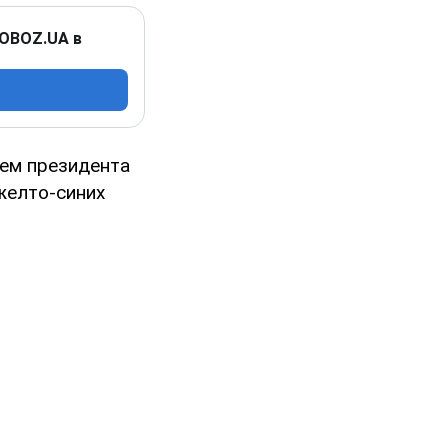
 OBOZ.UA в
ем президента
желто-синих