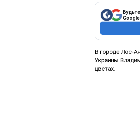
Будьте
Google
В городе Лос-А
Украины Владим
цветах.