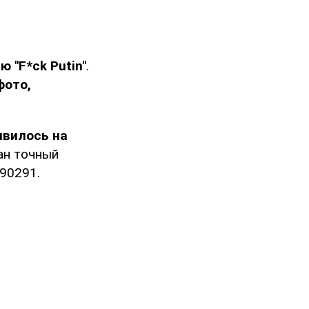
 "F*ck Putin"
.
фото,
явилось на
ан точный
 90291.