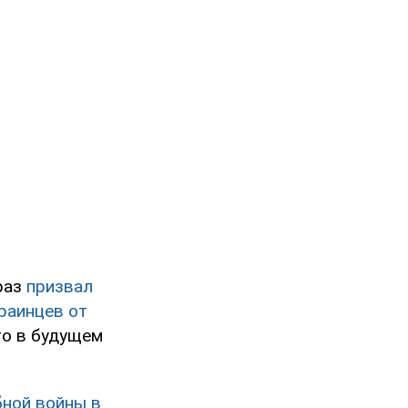
раз
призвал
раинцев от
 то в будущем
ной войны в